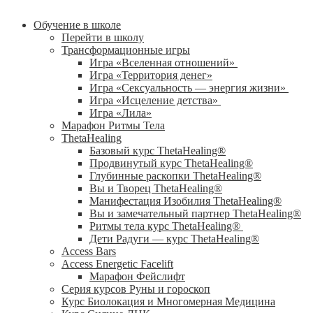
Обучение в школе
Перейти в школу
Трансформационные игры
Игра «Вселенная отношений»
Игра «Территория денег»
Игра «Сексуальность — энергия жизни»
Игра «Исцеление детства»
Игра «Лила»
Марафон Ритмы Тела
ThetaHealing
Базовый курс ThetaHealing®
Продвинутый курс ThetaHealing®
Глубинные раскопки ThetaHealing®
Вы и Творец ThetaHealing®
Манифестация Изобилия ThetaHealing®
Вы и замечательный партнер ThetaHealing®
Ритмы тела курс ThetaHealing®
Дети Радуги — курс ThetaHealing®
Access Bars
Access Energetic Facelift
Марафон Фейслифт
Серия курсов Руны и гороскоп
Курс Биолокация и Многомерная Медицина