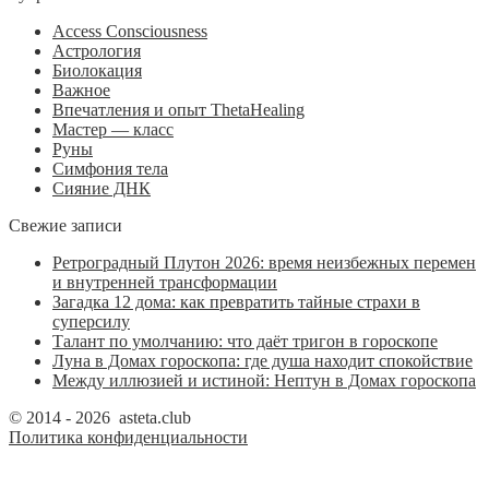
Access Consciousness
Астрология
Биолокация
Важное
Впечатления и опыт ThetaHealing
Мастер — класс
Руны
Симфония тела
Сияние ДНК
Свежие записи
Ретроградный Плутон 2026: время неизбежных перемен
и внутренней трансформации
Загадка 12 дома: как превратить тайные страхи в
суперсилу
Талант по умолчанию: что даёт тригон в гороскопе
Луна в Домах гороскопа: где душа находит спокойствие
Между иллюзией и истиной: Нептун в Домах гороскопа
© 2014 - 2026 asteta.club
Политика конфиденциальности