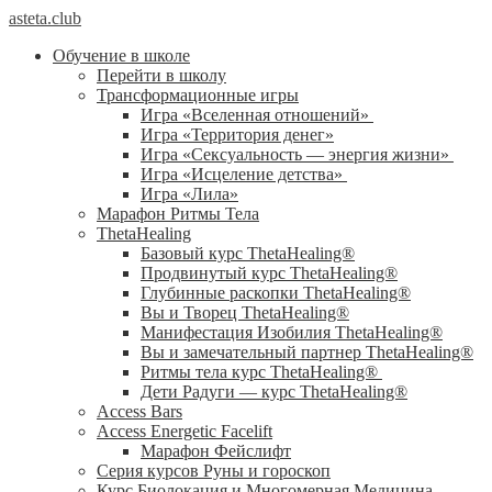
asteta.club
Обучение в школе
Перейти в школу
Трансформационные игры
Игра «Вселенная отношений»
Игра «Территория денег»
Игра «Сексуальность — энергия жизни»
Игра «Исцеление детства»
Игра «Лила»
Марафон Ритмы Тела
ThetaHealing
Базовый курс ThetaHealing®
Продвинутый курс ThetaHealing®
Глубинные раскопки ThetaHealing®
Вы и Творец ThetaHealing®
Манифестация Изобилия ThetaHealing®
Вы и замечательный партнер ThetaHealing®
Ритмы тела курс ThetaHealing®
Дети Радуги — курс ThetaHealing®
Access Bars
Access Energetic Facelift
Марафон Фейслифт
Серия курсов Руны и гороскоп
Курс Биолокация и Многомерная Медицина