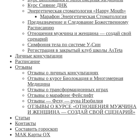
Курс Сияние ДНК
Энергетическая стоматология «Happy Mouth»
Марафон Энергетическая Cтоматология
Предназначение и Следование Божественному
Расписанию
Отношения мужчина и женщина — создай свой
сценарий
Симфония тела по системе У-Син
Регистрация в закрытый клуб школы AsTeta
Личные консультации
Расписание
Отзывы
Отзывы о личных консультациях
Отзывы о курсе Биолокация и Многомерная
Медицина
Отзывы о трансформационных играх
Отзывы о марафоне Фейслифт
Отзывы — Феху — руна Изобилия
ОТЗЫВЫ О КУРСЕ «ОТНОШЕНИЯ МУЖЧИНА
И ЖЕНЩИНА — СОЗДАЙ СВОЙ СЦЕНАРИЙ»
Статьи
Контакты
Составить гороскоп
МАК Карты OХ