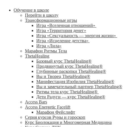
Обучение в школе
Перейти в школу
Трансформационные игры
Игра «Вселенная отношений»
Игра «Территория денег»
Игра «Сексуальность — энергия жизни»
Игра «Исцеление детства»
Игра «Лила»
Марафон Ритмы Тела
ThetaHealing
Базовый курс ThetaHealing®
Продвинутый курс ThetaHealing®
Глубинные раскопки ThetaHealing®
Вы и Творец ThetaHealing®
Манифестация Изобилия ThetaHealing®
Вы и замечательный партнер ThetaHealing®
Ритмы тела курс ThetaHealing®
Дети Радуги — курс ThetaHealing®
Access Bars
Access Energetic Facelift
Марафон Фейслифт
Серия курсов Руны и гороскоп
Курс Биолокация и Многомерная Медицина