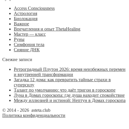
Access Consciousness
Астрология
Биолокация
Важное
Впечатления и опыт ThetaHealing
Мастер — класс
Руны
Симфония тела
Сияние ДНК
Свежие записи
Ретроградный Плутон 2026: время неизбежных перемен
и внутренней трансформации
Загадка 12 дома: как превратить тайные страхи в
суперсилу
Талант по умолчанию: что даёт тригон в гороскопе
Луна в Домах гороскопа: где душа находит спокойствие
Между иллюзией и истиной: Нептун в Домах гороскопа
© 2014 - 2026 asteta.club
Политика конфиденциальности