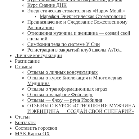
Курс Сияние ДНК
Энергетическая стоматология «Happy Mouth»
Марафон Энергетическая Cтоматология
Предназначение и Следование Божественному
Расписанию
Отношения мужчина и женщина — создай свой
сценарий
Симфония тела по системе У-Син
Регистрация в закрытый клуб школы AsTeta
Личные консультации
Расписание
Отзывы
Отзывы о личных консультациях
Отзывы о курсе Биолокация и Многомерная
Медицина
Отзывы о трансформационных играх
Отзывы о марафоне Фейслифт
Отзывы — Феху — руна Изобилия
ОТЗЫВЫ О КУРСЕ «ОТНОШЕНИЯ МУЖЧИНА
И ЖЕНЩИНА — СОЗДАЙ СВОЙ СЦЕНАРИЙ»
Статьи
Контакты
Составить гороскоп
МАК Карты OХ