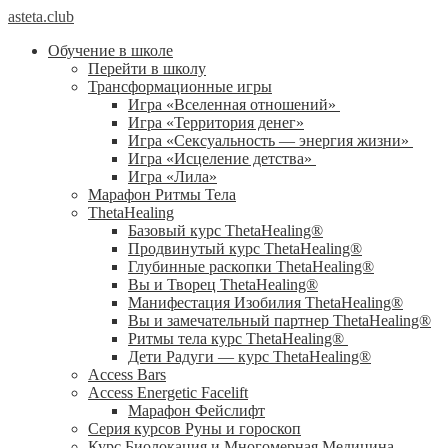
asteta.club
Обучение в школе
Перейти в школу
Трансформационные игры
Игра «Вселенная отношений»
Игра «Территория денег»
Игра «Сексуальность — энергия жизни»
Игра «Исцеление детства»
Игра «Лила»
Марафон Ритмы Тела
ThetaHealing
Базовый курс ThetaHealing®
Продвинутый курс ThetaHealing®
Глубинные раскопки ThetaHealing®
Вы и Творец ThetaHealing®
Манифестация Изобилия ThetaHealing®
Вы и замечательный партнер ThetaHealing®
Ритмы тела курс ThetaHealing®
Дети Радуги — курс ThetaHealing®
Access Bars
Access Energetic Facelift
Марафон Фейслифт
Серия курсов Руны и гороскоп
Курс Биолокация и Многомерная Медицина