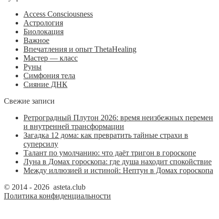
Access Consciousness
Астрология
Биолокация
Важное
Впечатления и опыт ThetaHealing
Мастер — класс
Руны
Симфония тела
Сияние ДНК
Свежие записи
Ретроградный Плутон 2026: время неизбежных перемен
и внутренней трансформации
Загадка 12 дома: как превратить тайные страхи в
суперсилу
Талант по умолчанию: что даёт тригон в гороскопе
Луна в Домах гороскопа: где душа находит спокойствие
Между иллюзией и истиной: Нептун в Домах гороскопа
© 2014 - 2026 asteta.club
Политика конфиденциальности