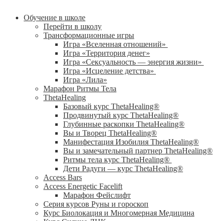
Обучение в школе
Перейти в школу
Трансформационные игры
Игра «Вселенная отношений»
Игра «Территория денег»
Игра «Сексуальность — энергия жизни»
Игра «Исцеление детства»
Игра «Лила»
Марафон Ритмы Тела
ThetaHealing
Базовый курс ThetaHealing®
Продвинутый курс ThetaHealing®
Глубинные раскопки ThetaHealing®
Вы и Творец ThetaHealing®
Манифестация Изобилия ThetaHealing®
Вы и замечательный партнер ThetaHealing®
Ритмы тела курс ThetaHealing®
Дети Радуги — курс ThetaHealing®
Access Bars
Access Energetic Facelift
Марафон Фейслифт
Серия курсов Руны и гороскоп
Курс Биолокация и Многомерная Медицина