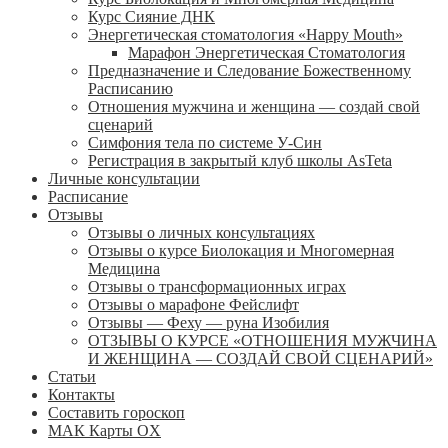
Курс Сияние ДНК
Энергетическая стоматология «Happy Mouth»
Марафон Энергетическая Cтоматология
Предназначение и Следование Божественному
Расписанию
Отношения мужчина и женщина — создай свой
сценарий
Симфония тела по системе У-Син
Регистрация в закрытый клуб школы AsTeta
Личные консультации
Расписание
Отзывы
Отзывы о личных консультациях
Отзывы о курсе Биолокация и Многомерная
Медицина
Отзывы о трансформационных играх
Отзывы о марафоне Фейслифт
Отзывы — Феху — руна Изобилия
ОТЗЫВЫ О КУРСЕ «ОТНОШЕНИЯ МУЖЧИНА
И ЖЕНЩИНА — СОЗДАЙ СВОЙ СЦЕНАРИЙ»
Статьи
Контакты
Составить гороскоп
МАК Карты OХ