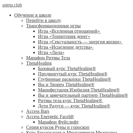
asteta.club
Обучение в школе
Перейти в школу
Трансформационные игры
Игра «Вселенная отношений»
Игра «Территория денег»
Игра «Сексуальность — энергия жизни»
Игра «Исцеление детства»
Игра «Лила»
Марафон Ритмы Тела
ThetaHealing
Базовый курс ThetaHealing®
Продвинутый курс ThetaHealing®
Глубинные раскопки ThetaHealing®
Вы и Творец ThetaHealing®
Манифестация Изобилия ThetaHealing®
Вы и замечательный партнер ThetaHealing®
Ритмы тела курс ThetaHealing®
Дети Радуги — курс ThetaHealing®
Access Bars
Access Energetic Facelift
Марафон Фейслифт
Серия курсов Руны и гороскоп
Курс Биолокация и Многомерная Медицина