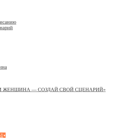
писанию
енарий
ина
И ЖЕНЩИНА — СОЗДАЙ СВОЙ СЦЕНАРИЙ»
51
▾