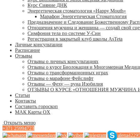
Курс Сияние ДНК
Энергетическая стоматология «Happy Mouth»
Марафон Энергетическая Cтоматология
Предназначение и Следование Божественному Рас
Отношения мужчина и женщина — создай свой сц
Симфония тела по системе У-Син
Регистрация в закрытый клуб школы AsTeta
Личные консультации
Расписание
Отзывы
Отзывы о личных консультациях
Отзывы о курсе Биолокация и Многомерная Медиц
Отзывы о трансформационных играх
Отзывы о марафоне Фейслифт
Отзывы — Феху — руна Изобилия
ОТЗЫВЫ О КУРСЕ «ОТНОШЕНИЯ МУЖЧИНА 
Статьи
Контакты
Составить гороскоп
МАК Карты OХ
Открыть меню
+371 25994723
alena4229