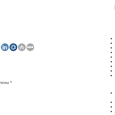
ечены
*