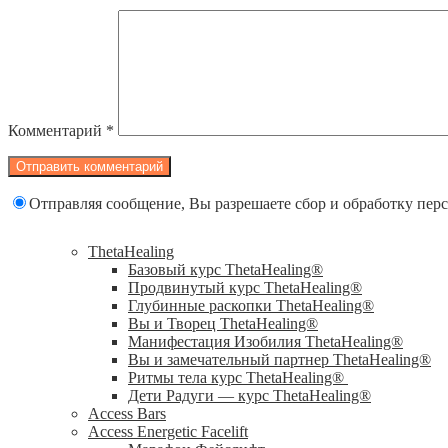
Комментарий
*
Отправляя сообщение, Вы разрешаете сбор и обработку пе
ThetaHealing
Базовый курс ThetaHealing®
Продвинутый курс ThetaHealing®
Глубинные раскопки ThetaHealing®
Вы и Творец ThetaHealing®
Манифестация Изобилия ThetaHealing®
Вы и замечательный партнер ThetaHealing®
Ритмы тела курс ThetaHealing®
Дети Радуги — курс ThetaHealing®
Access Bars
Access Energetic Facelift