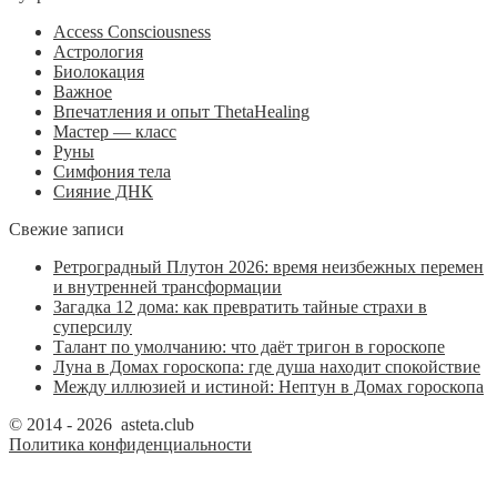
Access Consciousness
Астрология
Биолокация
Важное
Впечатления и опыт ThetaHealing
Мастер — класс
Руны
Симфония тела
Сияние ДНК
Свежие записи
Ретроградный Плутон 2026: время неизбежных перемен
и внутренней трансформации
Загадка 12 дома: как превратить тайные страхи в
суперсилу
Талант по умолчанию: что даёт тригон в гороскопе
Луна в Домах гороскопа: где душа находит спокойствие
Между иллюзией и истиной: Нептун в Домах гороскопа
© 2014 - 2026 asteta.club
Политика конфиденциальности