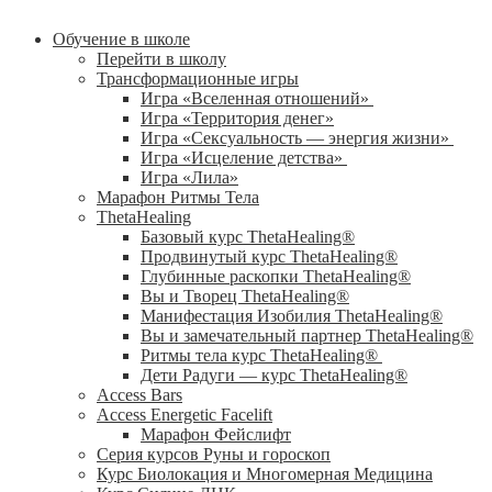
Обучение в школе
Перейти в школу
Трансформационные игры
Игра «Вселенная отношений»
Игра «Территория денег»
Игра «Сексуальность — энергия жизни»
Игра «Исцеление детства»
Игра «Лила»
Марафон Ритмы Тела
ThetaHealing
Базовый курс ThetaHealing®
Продвинутый курс ThetaHealing®
Глубинные раскопки ThetaHealing®
Вы и Творец ThetaHealing®
Манифестация Изобилия ThetaHealing®
Вы и замечательный партнер ThetaHealing®
Ритмы тела курс ThetaHealing®
Дети Радуги — курс ThetaHealing®
Access Bars
Access Energetic Facelift
Марафон Фейслифт
Серия курсов Руны и гороскоп
Курс Биолокация и Многомерная Медицина