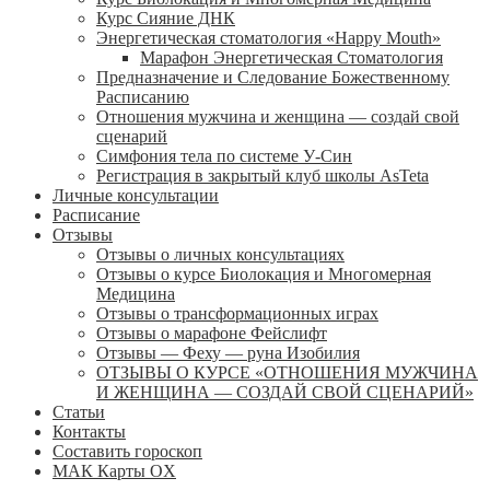
Курс Сияние ДНК
Энергетическая стоматология «Happy Mouth»
Марафон Энергетическая Cтоматология
Предназначение и Следование Божественному
Расписанию
Отношения мужчина и женщина — создай свой
сценарий
Симфония тела по системе У-Син
Регистрация в закрытый клуб школы AsTeta
Личные консультации
Расписание
Отзывы
Отзывы о личных консультациях
Отзывы о курсе Биолокация и Многомерная
Медицина
Отзывы о трансформационных играх
Отзывы о марафоне Фейслифт
Отзывы — Феху — руна Изобилия
ОТЗЫВЫ О КУРСЕ «ОТНОШЕНИЯ МУЖЧИНА
И ЖЕНЩИНА — СОЗДАЙ СВОЙ СЦЕНАРИЙ»
Статьи
Контакты
Составить гороскоп
МАК Карты OХ