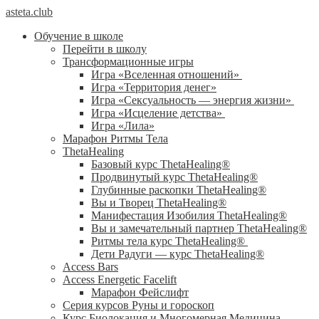
asteta.club
Обучение в школе
Перейти в школу
Трансформационные игры
Игра «Вселенная отношений»
Игра «Территория денег»
Игра «Сексуальность — энергия жизни»
Игра «Исцеление детства»
Игра «Лила»
Марафон Ритмы Тела
ThetaHealing
Базовый курс ThetaHealing®
Продвинутый курс ThetaHealing®
Глубинные раскопки ThetaHealing®
Вы и Творец ThetaHealing®
Манифестация Изобилия ThetaHealing®
Вы и замечательный партнер ThetaHealing®
Ритмы тела курс ThetaHealing®
Дети Радуги — курс ThetaHealing®
Access Bars
Access Energetic Facelift
Марафон Фейслифт
Серия курсов Руны и гороскоп
Курс Биолокация и Многомерная Медицина