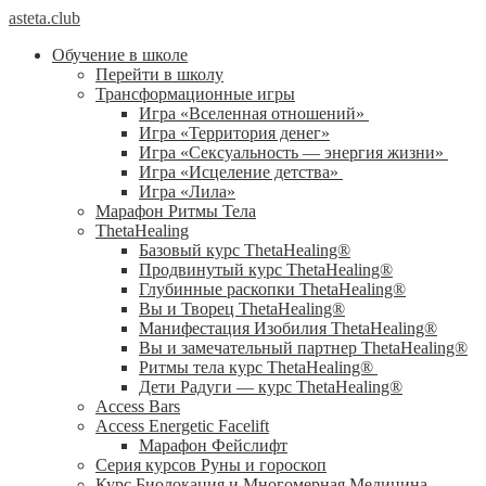
asteta.club
Обучение в школе
Перейти в школу
Трансформационные игры
Игра «Вселенная отношений»
Игра «Территория денег»
Игра «Сексуальность — энергия жизни»
Игра «Исцеление детства»
Игра «Лила»
Марафон Ритмы Тела
ThetaHealing
Базовый курс ThetaHealing®
Продвинутый курс ThetaHealing®
Глубинные раскопки ThetaHealing®
Вы и Творец ThetaHealing®
Манифестация Изобилия ThetaHealing®
Вы и замечательный партнер ThetaHealing®
Ритмы тела курс ThetaHealing®
Дети Радуги — курс ThetaHealing®
Access Bars
Access Energetic Facelift
Марафон Фейслифт
Серия курсов Руны и гороскоп
Курс Биолокация и Многомерная Медицина