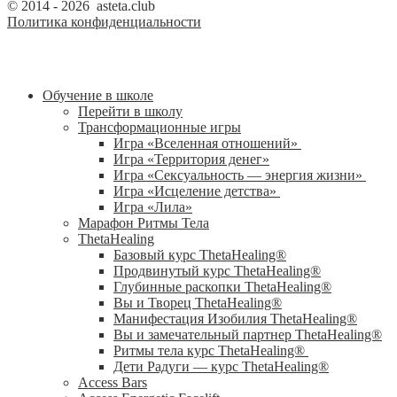
© 2014 - 2026 asteta.club
Политика конфиденциальности
Обучение в школе
Перейти в школу
Трансформационные игры
Игра «Вселенная отношений»
Игра «Территория денег»
Игра «Сексуальность — энергия жизни»
Игра «Исцеление детства»
Игра «Лила»
Марафон Ритмы Тела
ThetaHealing
Базовый курс ThetaHealing®
Продвинутый курс ThetaHealing®
Глубинные раскопки ThetaHealing®
Вы и Творец ThetaHealing®
Манифестация Изобилия ThetaHealing®
Вы и замечательный партнер ThetaHealing®
Ритмы тела курс ThetaHealing®
Дети Радуги — курс ThetaHealing®
Access Bars