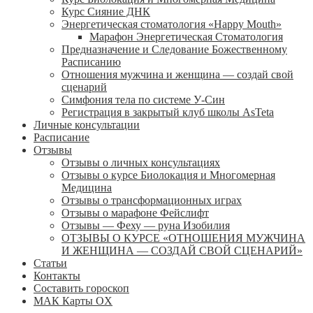
Курс Сияние ДНК
Энергетическая стоматология «Happy Mouth»
Марафон Энергетическая Cтоматология
Предназначение и Следование Божественному
Расписанию
Отношения мужчина и женщина — создай свой
сценарий
Симфония тела по системе У-Син
Регистрация в закрытый клуб школы AsTeta
Личные консультации
Расписание
Отзывы
Отзывы о личных консультациях
Отзывы о курсе Биолокация и Многомерная
Медицина
Отзывы о трансформационных играх
Отзывы о марафоне Фейслифт
Отзывы — Феху — руна Изобилия
ОТЗЫВЫ О КУРСЕ «ОТНОШЕНИЯ МУЖЧИНА
И ЖЕНЩИНА — СОЗДАЙ СВОЙ СЦЕНАРИЙ»
Статьи
Контакты
Составить гороскоп
МАК Карты OХ