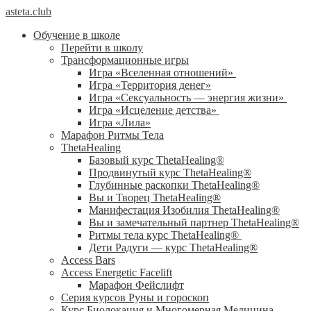
asteta.club
Обучение в школе
Перейти в школу
Трансформационные игры
Игра «Вселенная отношений»
Игра «Территория денег»
Игра «Сексуальность — энергия жизни»
Игра «Исцеление детства»
Игра «Лила»
Марафон Ритмы Тела
ThetaHealing
Базовый курс ThetaHealing®
Продвинутый курс ThetaHealing®
Глубинные раскопки ThetaHealing®
Вы и Творец ThetaHealing®
Манифестация Изобилия ThetaHealing®
Вы и замечательный партнер ThetaHealing®
Ритмы тела курс ThetaHealing®
Дети Радуги — курс ThetaHealing®
Access Bars
Access Energetic Facelift
Марафон Фейслифт
Серия курсов Руны и гороскоп
Курс Биолокация и Многомерная Медицина