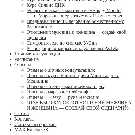
Курс Сияние ДНК
Энергетическая стоматология «Happy Mouth»
Марафон Энергетическая Cтоматология
Предназначение и Следование Божественному
Расписанию
Отношения мужчина и женщина — создай свой
сценарий
Симфония тела по системе У-Син
Регистрация в закрытый клуб школы AsTeta
Личные консультации
Расписание
Отзывы
Отзывы о личных консультациях
Отзывы о курсе Биолокация и Многомерная
Медицина
Отзывы о трансформационных играх
Отзывы о марафоне Фейслифт
Отзывы — Феху — руна Изобилия
ОТЗЫВЫ О КУРСЕ «ОТНОШЕНИЯ МУЖЧИНА
И ЖЕНЩИНА — СОЗДАЙ СВОЙ СЦЕНАРИЙ»
Статьи
Контакты
Составить гороскоп
МАК Карты OХ