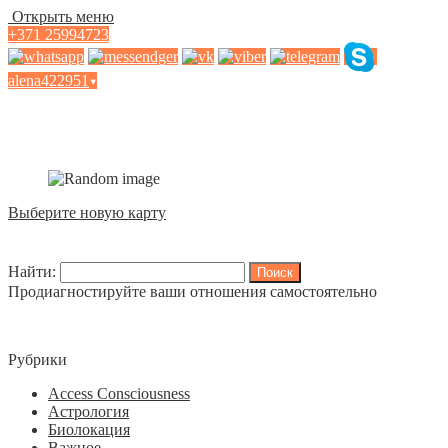
Открыть меню
+371 25994723
alena422951
▾
Карты МАК Потребности
Выберите новую карту
Найти:
Продиагностируйте ваши отношения самостоятельно
Рубрики
Access Consciousness
Астрология
Биолокация
Важное