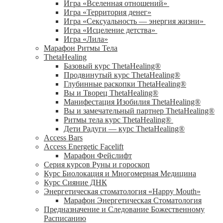
Игра «Вселенная отношений»
Игра «Территория денег»
Игра «Сексуальность — энергия жизни»
Игра «Исцеление детства»
Игра «Лила»
Марафон Ритмы Тела
ThetaHealing
Базовый курс ThetaHealing®
Продвинутый курс ThetaHealing®
Глубинные раскопки ThetaHealing®
Вы и Творец ThetaHealing®
Манифестация Изобилия ThetaHealing®
Вы и замечательный партнер ThetaHealing®
Ритмы тела курс ThetaHealing®
Дети Радуги — курс ThetaHealing®
Access Bars
Access Energetic Facelift
Марафон Фейслифт
Серия курсов Руны и гороскоп
Курс Биолокация и Многомерная Медицина
Курс Сияние ДНК
Энергетическая стоматология «Happy Mouth»
Марафон Энергетическая Cтоматология
Предназначение и Следование Божественному
Расписанию