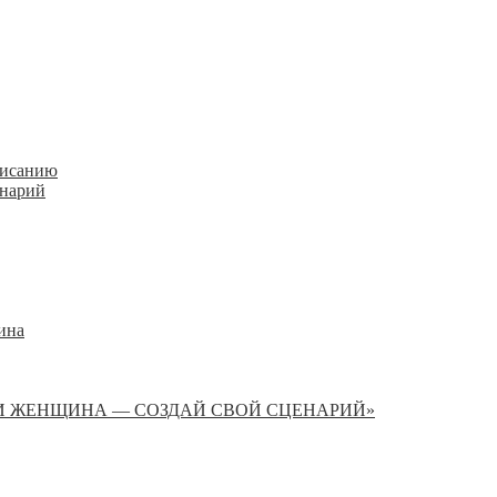
писанию
енарий
ина
И ЖЕНЩИНА — СОЗДАЙ СВОЙ СЦЕНАРИЙ»