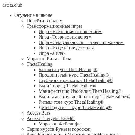
asteta.club
Обучение в школе
Перейти в школу
Трансформационные игры
Игра «Вселенная отношений»
Игра «Территория денег»
Игра «Сексуальность — энергия жизни»
Игра «Исцеление детства»
Игра «Лила»
Марафон Ритмы Тела
ThetaHealing
Базовый курс ThetaHealing®
Продвинутый курс ThetaHealing®
Глубинные раскопки ThetaHealing®
Вы и Творец ThetaHealing®
Манифестация Изобилия ThetaHealing®
Вы и замечательный партнер ThetaHealing®
Ритмы тела курс ThetaHealing®
Дети Радуги — курс ThetaHealing®
Access Bars
Access Energetic Facelift
Марафон Фейслифт
Серия курсов Руны и гороскоп
Курс Биолокация и Многомерная Медицина