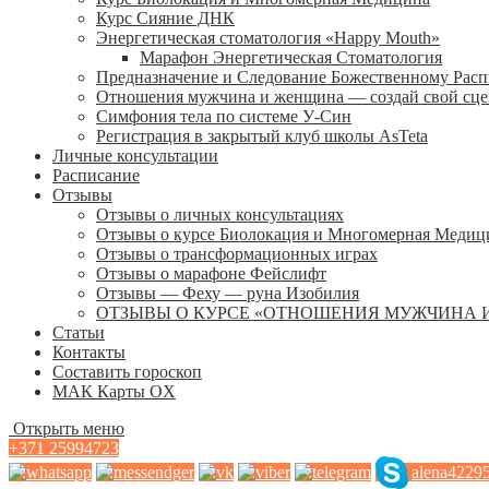
Курс Сияние ДНК
Энергетическая стоматология «Happy Mouth»
Марафон Энергетическая Cтоматология
Предназначение и Следование Божественному Рас
Отношения мужчина и женщина — создай свой сц
Симфония тела по системе У-Син
Регистрация в закрытый клуб школы AsTeta
Личные консультации
Расписание
Отзывы
Отзывы о личных консультациях
Отзывы о курсе Биолокация и Многомерная Медиц
Отзывы о трансформационных играх
Отзывы о марафоне Фейслифт
Отзывы — Феху — руна Изобилия
ОТЗЫВЫ О КУРСЕ «ОТНОШЕНИЯ МУЖЧИНА 
Статьи
Контакты
Составить гороскоп
МАК Карты OХ
Открыть меню
+371 25994723
alena4229