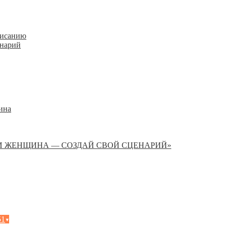
писанию
енарий
ина
И ЖЕНЩИНА — СОЗДАЙ СВОЙ СЦЕНАРИЙ»
51
▾