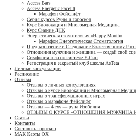
Access Bars
Access Energetic Facelift
Марафон Фейслифт
Серия курсов Руны и гороскоп
Курс Биолокация и Многомерная Медицина
Курс Сияние ДНК
Энергетическая стоматология «Happy Mouth»
Марафон Энергетическая Cтоматология
Предназначение и Следование Божественному Рас
Отношения мужчина и женщина — создай свой сц
Симфония тела по системе У-Син
Регистрация в закрытый клуб школы AsTeta
Личные консультации
Расписание
Отзывы
Отзывы о личных консультациях
Отзывы о курсе Биолокация и Многомерная Медиц
Отзывы о трансформационных играх
Отзывы о марафоне Фейслифт
Отзывы — Феху — руна Изобилия
ОТЗЫВЫ О КУРСЕ «ОТНОШЕНИЯ МУЖЧИНА 
Статьи
Контакты
Составить гороскоп
МАК Карты OХ