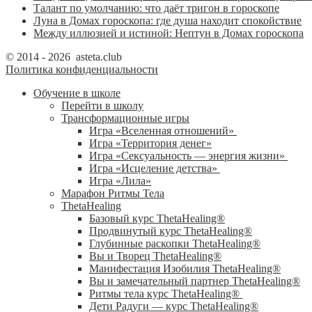
Талант по умолчанию: что даёт тригон в гороскопе
Луна в Домах гороскопа: где душа находит спокойствие
Между иллюзией и истиной: Нептун в Домах гороскопа
© 2014 - 2026 asteta.club
Политика конфиденциальности
Обучение в школе
Перейти в школу
Трансформационные игры
Игра «Вселенная отношений»
Игра «Территория денег»
Игра «Сексуальность — энергия жизни»
Игра «Исцеление детства»
Игра «Лила»
Марафон Ритмы Тела
ThetaHealing
Базовый курс ThetaHealing®
Продвинутый курс ThetaHealing®
Глубинные раскопки ThetaHealing®
Вы и Творец ThetaHealing®
Манифестация Изобилия ThetaHealing®
Вы и замечательный партнер ThetaHealing®
Ритмы тела курс ThetaHealing®
Дети Радуги — курс ThetaHealing®