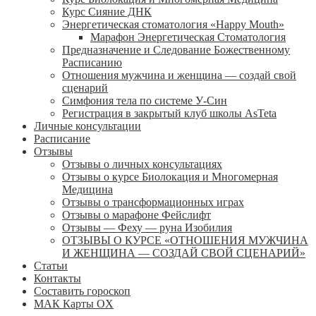
Курс Сияние ДНК
Энергетическая стоматология «Happy Mouth»
Марафон Энергетическая Cтоматология
Предназначение и Следование Божественному
Расписанию
Отношения мужчина и женщина — создай свой
сценарий
Симфония тела по системе У-Син
Регистрация в закрытый клуб школы AsTeta
Личные консультации
Расписание
Отзывы
Отзывы о личных консультациях
Отзывы о курсе Биолокация и Многомерная
Медицина
Отзывы о трансформационных играх
Отзывы о марафоне Фейслифт
Отзывы — Феху — руна Изобилия
ОТЗЫВЫ О КУРСЕ «ОТНОШЕНИЯ МУЖЧИНА
И ЖЕНЩИНА — СОЗДАЙ СВОЙ СЦЕНАРИЙ»
Статьи
Контакты
Составить гороскоп
МАК Карты OХ