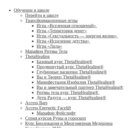
Обучение в школе
Перейти в школу
Трансформационные игры
Игра «Вселенная отношений»
Игра «Территория денег»
Игра «Сексуальность — энергия жизни»
Игра «Исцеление детства»
Игра «Лила»
Марафон Ритмы Тела
ThetaHealing
Базовый курс ThetaHealing®
Продвинутый курс ThetaHealing®
Глубинные раскопки ThetaHealing®
Вы и Творец ThetaHealing®
Манифестация Изобилия ThetaHealing®
Вы и замечательный партнер ThetaHealing®
Ритмы тела курс ThetaHealing®
Дети Радуги — курс ThetaHealing®
Access Bars
Access Energetic Facelift
Марафон Фейслифт
Серия курсов Руны и гороскоп
Курс Биолокация и Многомерная Медицина