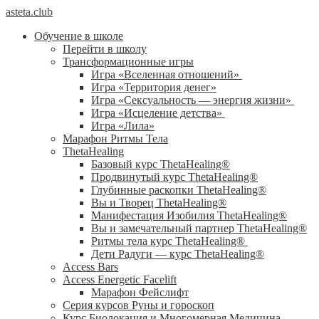
asteta.club
Обучение в школе
Перейти в школу
Трансформационные игры
Игра «Вселенная отношений»
Игра «Территория денег»
Игра «Сексуальность — энергия жизни»
Игра «Исцеление детства»
Игра «Лила»
Марафон Ритмы Тела
ThetaHealing
Базовый курс ThetaHealing®
Продвинутый курс ThetaHealing®
Глубинные раскопки ThetaHealing®
Вы и Творец ThetaHealing®
Манифестация Изобилия ThetaHealing®
Вы и замечательный партнер ThetaHealing®
Ритмы тела курс ThetaHealing®
Дети Радуги — курс ThetaHealing®
Access Bars
Access Energetic Facelift
Марафон Фейслифт
Серия курсов Руны и гороскоп
Курс Биолокация и Многомерная Медицина