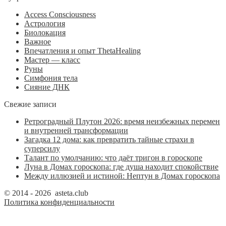
Access Consciousness
Астрология
Биолокация
Важное
Впечатления и опыт ThetaHealing
Мастер — класс
Руны
Симфония тела
Сияние ДНК
Свежие записи
Ретроградный Плутон 2026: время неизбежных перемен
и внутренней трансформации
Загадка 12 дома: как превратить тайные страхи в
суперсилу
Талант по умолчанию: что даёт тригон в гороскопе
Луна в Домах гороскопа: где душа находит спокойствие
Между иллюзией и истиной: Нептун в Домах гороскопа
© 2014 - 2026 asteta.club
Политика конфиденциальности