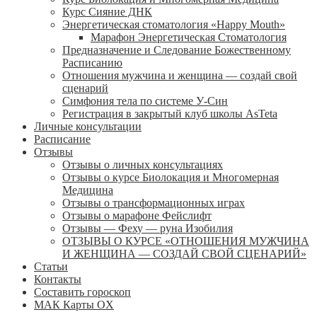
Курс Сияние ДНК
Энергетическая стоматология «Happy Mouth»
Марафон Энергетическая Cтоматология
Предназначение и Следование Божественному
Расписанию
Отношения мужчина и женщина — создай свой
сценарий
Симфония тела по системе У-Син
Регистрация в закрытый клуб школы AsTeta
Личные консультации
Расписание
Отзывы
Отзывы о личных консультациях
Отзывы о курсе Биолокация и Многомерная
Медицина
Отзывы о трансформационных играх
Отзывы о марафоне Фейслифт
Отзывы — Феху — руна Изобилия
ОТЗЫВЫ О КУРСЕ «ОТНОШЕНИЯ МУЖЧИНА
И ЖЕНЩИНА — СОЗДАЙ СВОЙ СЦЕНАРИЙ»
Статьи
Контакты
Составить гороскоп
МАК Карты OХ