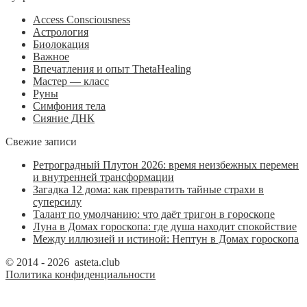
Access Consciousness
Астрология
Биолокация
Важное
Впечатления и опыт ThetaHealing
Мастер — класс
Руны
Симфония тела
Сияние ДНК
Свежие записи
Ретроградный Плутон 2026: время неизбежных перемен
и внутренней трансформации
Загадка 12 дома: как превратить тайные страхи в
суперсилу
Талант по умолчанию: что даёт тригон в гороскопе
Луна в Домах гороскопа: где душа находит спокойствие
Между иллюзией и истиной: Нептун в Домах гороскопа
© 2014 - 2026 asteta.club
Политика конфиденциальности