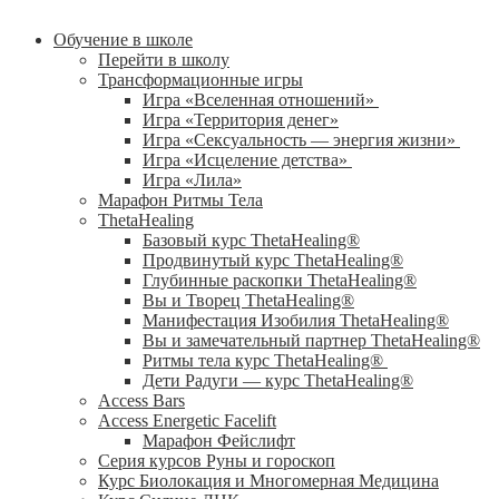
Обучение в школе
Перейти в школу
Трансформационные игры
Игра «Вселенная отношений»
Игра «Территория денег»
Игра «Сексуальность — энергия жизни»
Игра «Исцеление детства»
Игра «Лила»
Марафон Ритмы Тела
ThetaHealing
Базовый курс ThetaHealing®
Продвинутый курс ThetaHealing®
Глубинные раскопки ThetaHealing®
Вы и Творец ThetaHealing®
Манифестация Изобилия ThetaHealing®
Вы и замечательный партнер ThetaHealing®
Ритмы тела курс ThetaHealing®
Дети Радуги — курс ThetaHealing®
Access Bars
Access Energetic Facelift
Марафон Фейслифт
Серия курсов Руны и гороскоп
Курс Биолокация и Многомерная Медицина