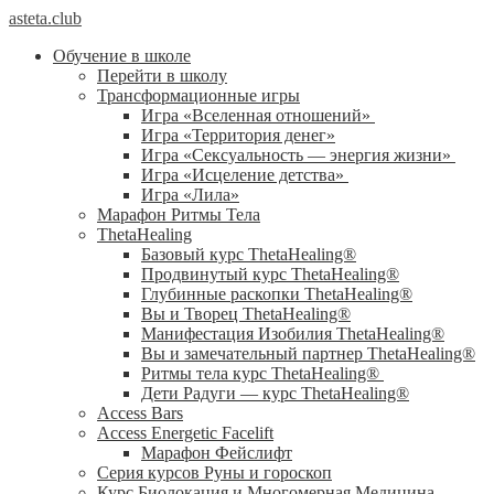
asteta.club
Обучение в школе
Перейти в школу
Трансформационные игры
Игра «Вселенная отношений»
Игра «Территория денег»
Игра «Сексуальность — энергия жизни»
Игра «Исцеление детства»
Игра «Лила»
Марафон Ритмы Тела
ThetaHealing
Базовый курс ThetaHealing®
Продвинутый курс ThetaHealing®
Глубинные раскопки ThetaHealing®
Вы и Творец ThetaHealing®
Манифестация Изобилия ThetaHealing®
Вы и замечательный партнер ThetaHealing®
Ритмы тела курс ThetaHealing®
Дети Радуги — курс ThetaHealing®
Access Bars
Access Energetic Facelift
Марафон Фейслифт
Серия курсов Руны и гороскоп
Курс Биолокация и Многомерная Медицина