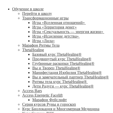
Обучение в школе
Перейти в школу
Трансформационные игры
Игра «Вселенная отношений»
Игра «Территория денег»
Игра «Сексуальность — энергия жизни»
Игра «Исцеление детства»
Игра «Лила»
Марафон Ритмы Тела
ThetaHealing
Базовый курс ThetaHealing®
Продвинутый курс ThetaHealing®
Глубинные раскопки ThetaHealing®
Вы и Творец ThetaHealing®
Манифестация Изобилия ThetaHealing®
Вы и замечательный партнер ThetaHealing®
Ритмы тела курс ThetaHealing®
Дети Радуги — курс ThetaHealing®
Access Bars
Access Energetic Facelift
Марафон Фейслифт
Серия курсов Руны и гороскоп
Курс Биолокация и Многомерная Медицина