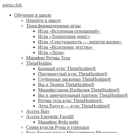
asteta.club
Обучение в школе
Перейти в школу
Трансформационные игры
Игра «Вселенная отношений»
Игра «Территория денег»
Игра «Сексуальность — энергия жизни»
Игра «Исцеление детства»
Игра «Лила»
Марафон Ритмы Тела
ThetaHealing
Базовый курс ThetaHealing®
Продвинутый курс ThetaHealing®
Глубинные раскопки ThetaHealing®
Вы и Творец ThetaHealing®
Манифестация Изобилия ThetaHealing®
Вы и замечательный партнер ThetaHealing®
Ритмы тела курс ThetaHealing®
Дети Радуги — курс ThetaHealing®
Access Bars
Access Energetic Facelift
Марафон Фейслифт
Серия курсов Руны и гороскоп
Курс Биолокация и Многомерная Медицина