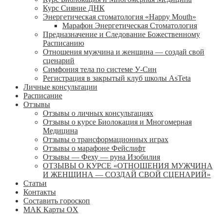
Курс Сияние ДНК
Энергетическая стоматология «Happy Mouth»
Марафон Энергетическая Cтоматология
Предназначение и Следование Божественному
Расписанию
Отношения мужчина и женщина — создай свой
сценарий
Симфония тела по системе У-Син
Регистрация в закрытый клуб школы AsTeta
Личные консультации
Расписание
Отзывы
Отзывы о личных консультациях
Отзывы о курсе Биолокация и Многомерная
Медицина
Отзывы о трансформационных играх
Отзывы о марафоне Фейслифт
Отзывы — Феху — руна Изобилия
ОТЗЫВЫ О КУРСЕ «ОТНОШЕНИЯ МУЖЧИНА
И ЖЕНЩИНА — СОЗДАЙ СВОЙ СЦЕНАРИЙ»
Статьи
Контакты
Составить гороскоп
МАК Карты OХ