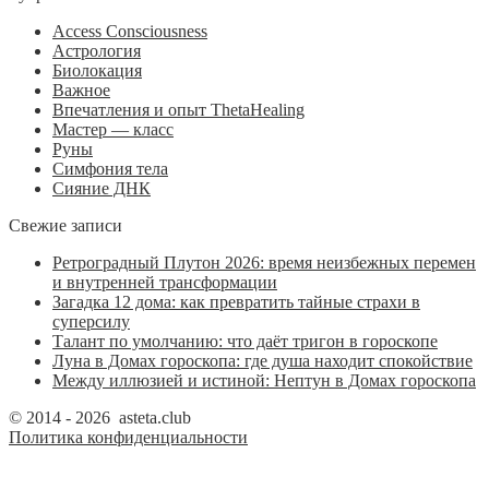
Access Consciousness
Астрология
Биолокация
Важное
Впечатления и опыт ThetaHealing
Мастер — класс
Руны
Симфония тела
Сияние ДНК
Свежие записи
Ретроградный Плутон 2026: время неизбежных перемен
и внутренней трансформации
Загадка 12 дома: как превратить тайные страхи в
суперсилу
Талант по умолчанию: что даёт тригон в гороскопе
Луна в Домах гороскопа: где душа находит спокойствие
Между иллюзией и истиной: Нептун в Домах гороскопа
© 2014 - 2026 asteta.club
Политика конфиденциальности