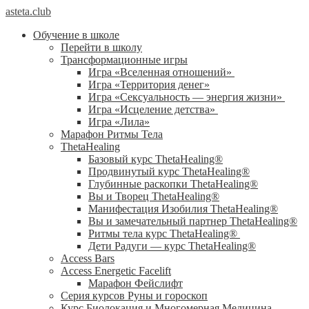
asteta.club
Обучение в школе
Перейти в школу
Трансформационные игры
Игра «Вселенная отношений»
Игра «Территория денег»
Игра «Сексуальность — энергия жизни»
Игра «Исцеление детства»
Игра «Лила»
Марафон Ритмы Тела
ThetaHealing
Базовый курс ThetaHealing®
Продвинутый курс ThetaHealing®
Глубинные раскопки ThetaHealing®
Вы и Творец ThetaHealing®
Манифестация Изобилия ThetaHealing®
Вы и замечательный партнер ThetaHealing®
Ритмы тела курс ThetaHealing®
Дети Радуги — курс ThetaHealing®
Access Bars
Access Energetic Facelift
Марафон Фейслифт
Серия курсов Руны и гороскоп
Курс Биолокация и Многомерная Медицина