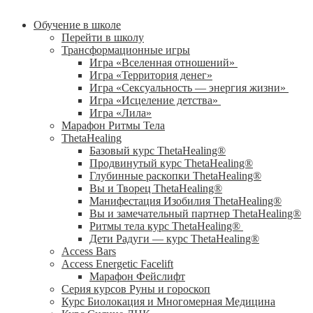
Обучение в школе
Перейти в школу
Трансформационные игры
Игра «Вселенная отношений»
Игра «Территория денег»
Игра «Сексуальность — энергия жизни»
Игра «Исцеление детства»
Игра «Лила»
Марафон Ритмы Тела
ThetaHealing
Базовый курс ThetaHealing®
Продвинутый курс ThetaHealing®
Глубинные раскопки ThetaHealing®
Вы и Творец ThetaHealing®
Манифестация Изобилия ThetaHealing®
Вы и замечательный партнер ThetaHealing®
Ритмы тела курс ThetaHealing®
Дети Радуги — курс ThetaHealing®
Access Bars
Access Energetic Facelift
Марафон Фейслифт
Серия курсов Руны и гороскоп
Курс Биолокация и Многомерная Медицина