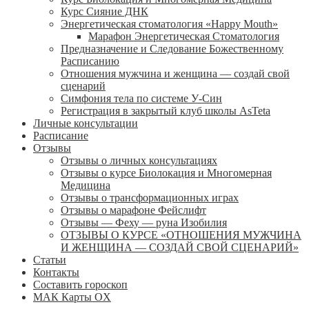
Курс Сияние ДНК
Энергетическая стоматология «Happy Mouth»
Марафон Энергетическая Cтоматология
Предназначение и Следование Божественному
Расписанию
Отношения мужчина и женщина — создай свой
сценарий
Симфония тела по системе У-Син
Регистрация в закрытый клуб школы AsTeta
Личные консультации
Расписание
Отзывы
Отзывы о личных консультациях
Отзывы о курсе Биолокация и Многомерная
Медицина
Отзывы о трансформационных играх
Отзывы о марафоне Фейслифт
Отзывы — Феху — руна Изобилия
ОТЗЫВЫ О КУРСЕ «ОТНОШЕНИЯ МУЖЧИНА
И ЖЕНЩИНА — СОЗДАЙ СВОЙ СЦЕНАРИЙ»
Статьи
Контакты
Составить гороскоп
МАК Карты OХ