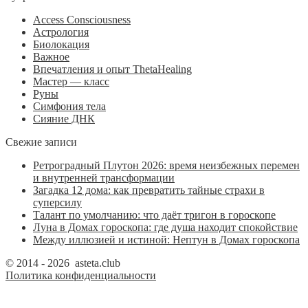
Access Consciousness
Астрология
Биолокация
Важное
Впечатления и опыт ThetaHealing
Мастер — класс
Руны
Симфония тела
Сияние ДНК
Свежие записи
Ретроградный Плутон 2026: время неизбежных перемен
и внутренней трансформации
Загадка 12 дома: как превратить тайные страхи в
суперсилу
Талант по умолчанию: что даёт тригон в гороскопе
Луна в Домах гороскопа: где душа находит спокойствие
Между иллюзией и истиной: Нептун в Домах гороскопа
© 2014 - 2026 asteta.club
Политика конфиденциальности