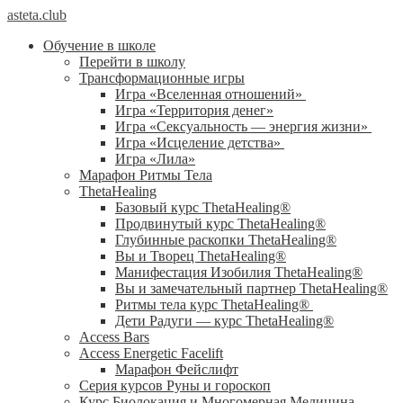
asteta.club
Обучение в школе
Перейти в школу
Трансформационные игры
Игра «Вселенная отношений»
Игра «Территория денег»
Игра «Сексуальность — энергия жизни»
Игра «Исцеление детства»
Игра «Лила»
Марафон Ритмы Тела
ThetaHealing
Базовый курс ThetaHealing®
Продвинутый курс ThetaHealing®
Глубинные раскопки ThetaHealing®
Вы и Творец ThetaHealing®
Манифестация Изобилия ThetaHealing®
Вы и замечательный партнер ThetaHealing®
Ритмы тела курс ThetaHealing®
Дети Радуги — курс ThetaHealing®
Access Bars
Access Energetic Facelift
Марафон Фейслифт
Серия курсов Руны и гороскоп
Курс Биолокация и Многомерная Медицина