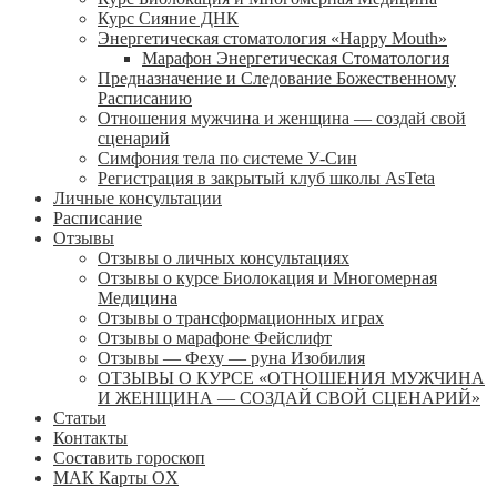
Курс Сияние ДНК
Энергетическая стоматология «Happy Mouth»
Марафон Энергетическая Cтоматология
Предназначение и Следование Божественному
Расписанию
Отношения мужчина и женщина — создай свой
сценарий
Симфония тела по системе У-Син
Регистрация в закрытый клуб школы AsTeta
Личные консультации
Расписание
Отзывы
Отзывы о личных консультациях
Отзывы о курсе Биолокация и Многомерная
Медицина
Отзывы о трансформационных играх
Отзывы о марафоне Фейслифт
Отзывы — Феху — руна Изобилия
ОТЗЫВЫ О КУРСЕ «ОТНОШЕНИЯ МУЖЧИНА
И ЖЕНЩИНА — СОЗДАЙ СВОЙ СЦЕНАРИЙ»
Статьи
Контакты
Составить гороскоп
МАК Карты OХ