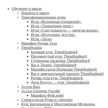
Обучение в школе
Перейти в школу
Трансформационные игры
Игра «Вселенная отношений»
Игра «Территория денег»
Игра «Сексуальность — энергия жизни»
Игра «Исцеление детства»
Игра «Лила»
Марафон Ритмы Тела
ThetaHealing
Базовый курс ThetaHealing®
Продвинутый курс ThetaHealing®
Глубинные раскопки ThetaHealing®
Вы и Творец ThetaHealing®
Манифестация Изобилия ThetaHealing®
Вы и замечательный партнер ThetaHealing®
Ритмы тела курс ThetaHealing®
Дети Радуги — курс ThetaHealing®
Access Bars
Access Energetic Facelift
Марафон Фейслифт
Серия курсов Руны и гороскоп
Курс Биолокация и Многомерная Медицина