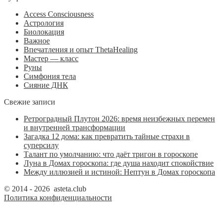
Access Consciousness
Астрология
Биолокация
Важное
Впечатления и опыт ThetaHealing
Мастер — класс
Руны
Симфония тела
Сияние ДНК
Свежие записи
Ретроградный Плутон 2026: время неизбежных перемен
и внутренней трансформации
Загадка 12 дома: как превратить тайные страхи в
суперсилу
Талант по умолчанию: что даёт тригон в гороскопе
Луна в Домах гороскопа: где душа находит спокойствие
Между иллюзией и истиной: Нептун в Домах гороскопа
© 2014 - 2026 asteta.club
Политика конфиденциальности