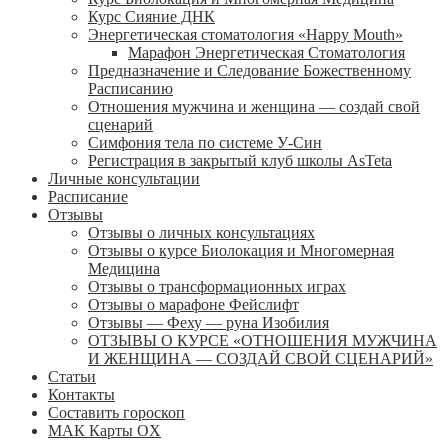
Курс Сияние ДНК
Энергетическая стоматология «Happy Mouth»
Марафон Энергетическая Cтоматология
Предназначение и Следование Божественному
Расписанию
Отношения мужчина и женщина — создай свой
сценарий
Симфония тела по системе У-Син
Регистрация в закрытый клуб школы AsTeta
Личные консультации
Расписание
Отзывы
Отзывы о личных консультациях
Отзывы о курсе Биолокация и Многомерная
Медицина
Отзывы о трансформационных играх
Отзывы о марафоне Фейслифт
Отзывы — Феху — руна Изобилия
ОТЗЫВЫ О КУРСЕ «ОТНОШЕНИЯ МУЖЧИНА
И ЖЕНЩИНА — СОЗДАЙ СВОЙ СЦЕНАРИЙ»
Статьи
Контакты
Составить гороскоп
МАК Карты OХ