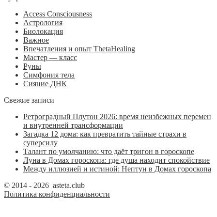
Access Consciousness
Астрология
Биолокация
Важное
Впечатления и опыт ThetaHealing
Мастер — класс
Руны
Симфония тела
Сияние ДНК
Свежие записи
Ретроградный Плутон 2026: время неизбежных перемен
и внутренней трансформации
Загадка 12 дома: как превратить тайные страхи в
суперсилу
Талант по умолчанию: что даёт тригон в гороскопе
Луна в Домах гороскопа: где душа находит спокойствие
Между иллюзией и истиной: Нептун в Домах гороскопа
© 2014 - 2026 asteta.club
Политика конфиденциальности