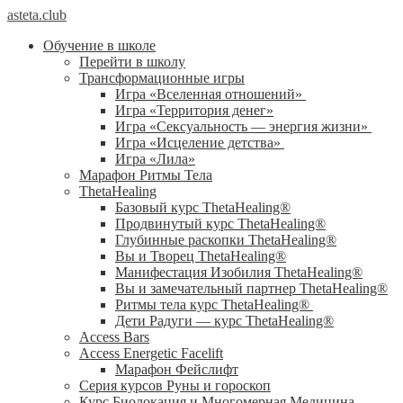
asteta.club
Обучение в школе
Перейти в школу
Трансформационные игры
Игра «Вселенная отношений»
Игра «Территория денег»
Игра «Сексуальность — энергия жизни»
Игра «Исцеление детства»
Игра «Лила»
Марафон Ритмы Тела
ThetaHealing
Базовый курс ThetaHealing®
Продвинутый курс ThetaHealing®
Глубинные раскопки ThetaHealing®
Вы и Творец ThetaHealing®
Манифестация Изобилия ThetaHealing®
Вы и замечательный партнер ThetaHealing®
Ритмы тела курс ThetaHealing®
Дети Радуги — курс ThetaHealing®
Access Bars
Access Energetic Facelift
Марафон Фейслифт
Серия курсов Руны и гороскоп
Курс Биолокация и Многомерная Медицина