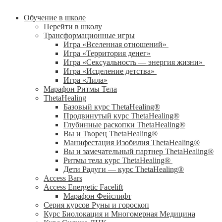
Обучение в школе
Перейти в школу
Трансформационные игры
Игра «Вселенная отношений»
Игра «Территория денег»
Игра «Сексуальность — энергия жизни»
Игра «Исцеление детства»
Игра «Лила»
Марафон Ритмы Тела
ThetaHealing
Базовый курс ThetaHealing®
Продвинутый курс ThetaHealing®
Глубинные раскопки ThetaHealing®
Вы и Творец ThetaHealing®
Манифестация Изобилия ThetaHealing®
Вы и замечательный партнер ThetaHealing®
Ритмы тела курс ThetaHealing®
Дети Радуги — курс ThetaHealing®
Access Bars
Access Energetic Facelift
Марафон Фейслифт
Серия курсов Руны и гороскоп
Курс Биолокация и Многомерная Медицина