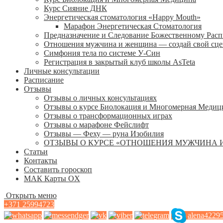
Курс Сияние ДНК
Энергетическая стоматология «Happy Mouth»
Марафон Энергетическая Cтоматология
Предназначение и Следование Божественному Рас
Отношения мужчина и женщина — создай свой сц
Симфония тела по системе У-Син
Регистрация в закрытый клуб школы AsTeta
Личные консультации
Расписание
Отзывы
Отзывы о личных консультациях
Отзывы о курсе Биолокация и Многомерная Медиц
Отзывы о трансформационных играх
Отзывы о марафоне Фейслифт
Отзывы — Феху — руна Изобилия
ОТЗЫВЫ О КУРСЕ «ОТНОШЕНИЯ МУЖЧИНА 
Статьи
Контакты
Составить гороскоп
МАК Карты OХ
Открыть меню
+371 25994723
alena4229