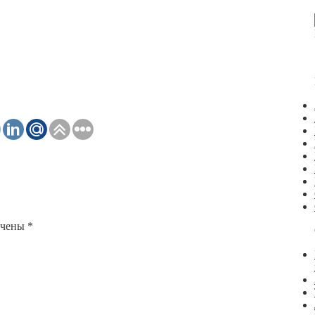
ечены
*