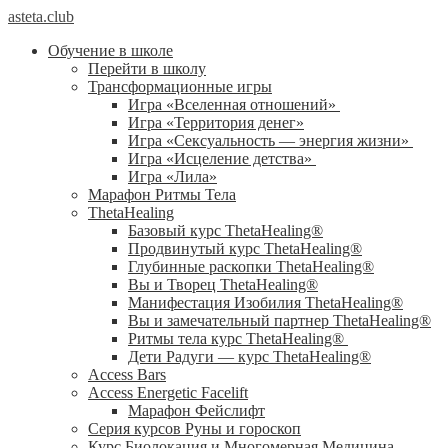
asteta.club
Обучение в школе
Перейти в школу
Трансформационные игры
Игра «Вселенная отношений»
Игра «Территория денег»
Игра «Сексуальность — энергия жизни»
Игра «Исцеление детства»
Игра «Лила»
Марафон Ритмы Тела
ThetaHealing
Базовый курс ThetaHealing®
Продвинутый курс ThetaHealing®
Глубинные раскопки ThetaHealing®
Вы и Творец ThetaHealing®
Манифестация Изобилия ThetaHealing®
Вы и замечательный партнер ThetaHealing®
Ритмы тела курс ThetaHealing®
Дети Радуги — курс ThetaHealing®
Access Bars
Access Energetic Facelift
Марафон Фейслифт
Серия курсов Руны и гороскоп
Курс Биолокация и Многомерная Медицина