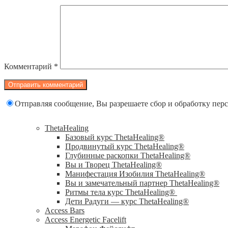
Комментарий
*
Отправляя сообщение, Вы разрешаете сбор и обработку пе
ThetaHealing
Базовый курс ThetaHealing®
Продвинутый курс ThetaHealing®
Глубинные раскопки ThetaHealing®
Вы и Творец ThetaHealing®
Манифестация Изобилия ThetaHealing®
Вы и замечательный партнер ThetaHealing®
Ритмы тела курс ThetaHealing®
Дети Радуги — курс ThetaHealing®
Access Bars
Access Energetic Facelift