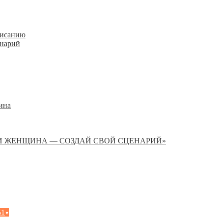
писанию
енарий
ина
И ЖЕНЩИНА — СОЗДАЙ СВОЙ СЦЕНАРИЙ»
51
▾