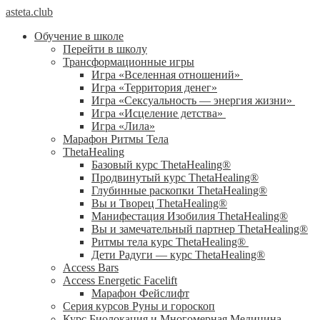
asteta.club
Обучение в школе
Перейти в школу
Трансформационные игры
Игра «Вселенная отношений»
Игра «Территория денег»
Игра «Сексуальность — энергия жизни»
Игра «Исцеление детства»
Игра «Лила»
Марафон Ритмы Тела
ThetaHealing
Базовый курс ThetaHealing®
Продвинутый курс ThetaHealing®
Глубинные раскопки ThetaHealing®
Вы и Творец ThetaHealing®
Манифестация Изобилия ThetaHealing®
Вы и замечательный партнер ThetaHealing®
Ритмы тела курс ThetaHealing®
Дети Радуги — курс ThetaHealing®
Access Bars
Access Energetic Facelift
Марафон Фейслифт
Серия курсов Руны и гороскоп
Курс Биолокация и Многомерная Медицина