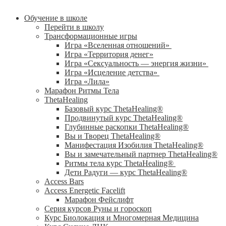
Обучение в школе
Перейти в школу
Трансформационные игры
Игра «Вселенная отношений»
Игра «Территория денег»
Игра «Сексуальность — энергия жизни»
Игра «Исцеление детства»
Игра «Лила»
Марафон Ритмы Тела
ThetaHealing
Базовый курс ThetaHealing®
Продвинутый курс ThetaHealing®
Глубинные раскопки ThetaHealing®
Вы и Творец ThetaHealing®
Манифестация Изобилия ThetaHealing®
Вы и замечательный партнер ThetaHealing®
Ритмы тела курс ThetaHealing®
Дети Радуги — курс ThetaHealing®
Access Bars
Access Energetic Facelift
Марафон Фейслифт
Серия курсов Руны и гороскоп
Курс Биолокация и Многомерная Медицина