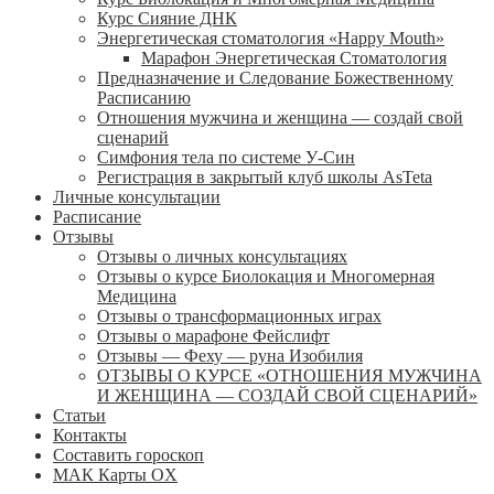
Курс Сияние ДНК
Энергетическая стоматология «Happy Mouth»
Марафон Энергетическая Cтоматология
Предназначение и Следование Божественному
Расписанию
Отношения мужчина и женщина — создай свой
сценарий
Симфония тела по системе У-Син
Регистрация в закрытый клуб школы AsTeta
Личные консультации
Расписание
Отзывы
Отзывы о личных консультациях
Отзывы о курсе Биолокация и Многомерная
Медицина
Отзывы о трансформационных играх
Отзывы о марафоне Фейслифт
Отзывы — Феху — руна Изобилия
ОТЗЫВЫ О КУРСЕ «ОТНОШЕНИЯ МУЖЧИНА
И ЖЕНЩИНА — СОЗДАЙ СВОЙ СЦЕНАРИЙ»
Статьи
Контакты
Составить гороскоп
МАК Карты OХ