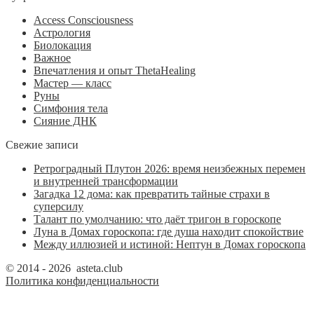
Access Consciousness
Астрология
Биолокация
Важное
Впечатления и опыт ThetaHealing
Мастер — класс
Руны
Симфония тела
Сияние ДНК
Свежие записи
Ретроградный Плутон 2026: время неизбежных перемен
и внутренней трансформации
Загадка 12 дома: как превратить тайные страхи в
суперсилу
Талант по умолчанию: что даёт тригон в гороскопе
Луна в Домах гороскопа: где душа находит спокойствие
Между иллюзией и истиной: Нептун в Домах гороскопа
© 2014 - 2026 asteta.club
Политика конфиденциальности