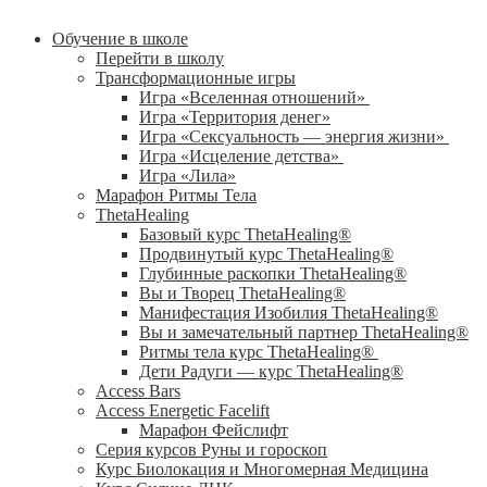
Обучение в школе
Перейти в школу
Трансформационные игры
Игра «Вселенная отношений»
Игра «Территория денег»
Игра «Сексуальность — энергия жизни»
Игра «Исцеление детства»
Игра «Лила»
Марафон Ритмы Тела
ThetaHealing
Базовый курс ThetaHealing®
Продвинутый курс ThetaHealing®
Глубинные раскопки ThetaHealing®
Вы и Творец ThetaHealing®
Манифестация Изобилия ThetaHealing®
Вы и замечательный партнер ThetaHealing®
Ритмы тела курс ThetaHealing®
Дети Радуги — курс ThetaHealing®
Access Bars
Access Energetic Facelift
Марафон Фейслифт
Серия курсов Руны и гороскоп
Курс Биолокация и Многомерная Медицина