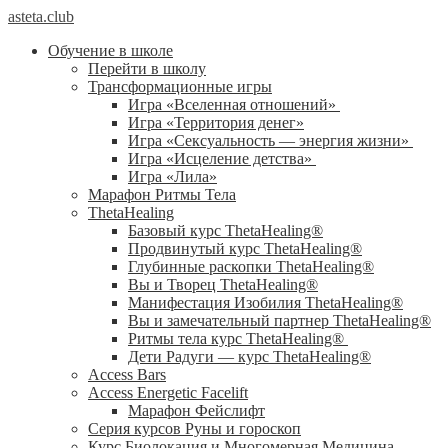
asteta.club
Обучение в школе
Перейти в школу
Трансформационные игры
Игра «Вселенная отношений»
Игра «Территория денег»
Игра «Сексуальность — энергия жизни»
Игра «Исцеление детства»
Игра «Лила»
Марафон Ритмы Тела
ThetaHealing
Базовый курс ThetaHealing®
Продвинутый курс ThetaHealing®
Глубинные раскопки ThetaHealing®
Вы и Творец ThetaHealing®
Манифестация Изобилия ThetaHealing®
Вы и замечательный партнер ThetaHealing®
Ритмы тела курс ThetaHealing®
Дети Радуги — курс ThetaHealing®
Access Bars
Access Energetic Facelift
Марафон Фейслифт
Серия курсов Руны и гороскоп
Курс Биолокация и Многомерная Медицина