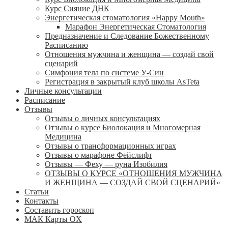
Курс Сияние ДНК
Энергетическая стоматология «Happy Mouth»
Марафон Энергетическая Cтоматология
Предназначение и Следование Божественному
Расписанию
Отношения мужчина и женщина — создай свой
сценарий
Симфония тела по системе У-Син
Регистрация в закрытый клуб школы AsTeta
Личные консультации
Расписание
Отзывы
Отзывы о личных консультациях
Отзывы о курсе Биолокация и Многомерная
Медицина
Отзывы о трансформационных играх
Отзывы о марафоне Фейслифт
Отзывы — Феху — руна Изобилия
ОТЗЫВЫ О КУРСЕ «ОТНОШЕНИЯ МУЖЧИНА
И ЖЕНЩИНА — СОЗДАЙ СВОЙ СЦЕНАРИЙ»
Статьи
Контакты
Составить гороскоп
МАК Карты OХ