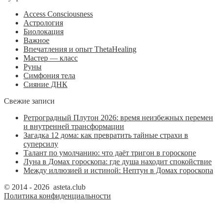
Access Consciousness
Астрология
Биолокация
Важное
Впечатления и опыт ThetaHealing
Мастер — класс
Руны
Симфония тела
Сияние ДНК
Свежие записи
Ретроградный Плутон 2026: время неизбежных перемен
и внутренней трансформации
Загадка 12 дома: как превратить тайные страхи в
суперсилу
Талант по умолчанию: что даёт тригон в гороскопе
Луна в Домах гороскопа: где душа находит спокойствие
Между иллюзией и истиной: Нептун в Домах гороскопа
© 2014 - 2026 asteta.club
Политика конфиденциальности