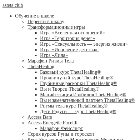
asteta.club
Обучение в школе
Перейти в школу
Трансформационные игры
Игра «Вселенная отношений»
Игра «Территория денег»
Игра «Сексуальность — энергия жизни»
Игра «Исцеление детства»
Игра «Лила»
Марафон Ритмы Тела
ThetaHealing
Базовый курс ThetaHealing®
Продвинутый курс ThetaHealing®
Глубинные раскопки ThetaHealing®
Вы и Творец ThetaHealing®
Манифестация Изобилия ThetaHealing®
Вы и замечательный партнер ThetaHealing®
Ритмы тела курс ThetaHealing®
Дети Радуги — курс ThetaHealing®
Access Bars
Access Energetic Facelift
Марафон Фейслифт
Серия курсов Руны и гороскоп
Курс Биолокация и Многомерная Медицина