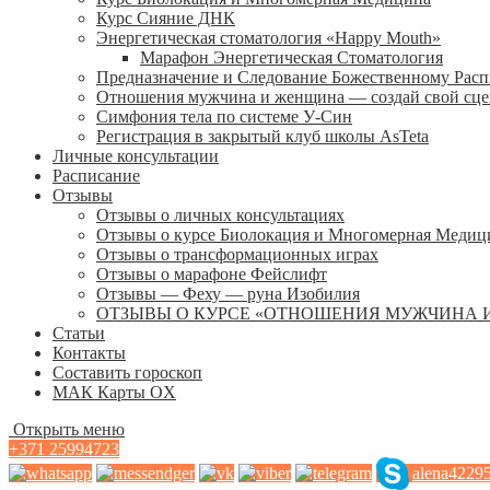
Курс Сияние ДНК
Энергетическая стоматология «Happy Mouth»
Марафон Энергетическая Cтоматология
Предназначение и Следование Божественному Рас
Отношения мужчина и женщина — создай свой сц
Симфония тела по системе У-Син
Регистрация в закрытый клуб школы AsTeta
Личные консультации
Расписание
Отзывы
Отзывы о личных консультациях
Отзывы о курсе Биолокация и Многомерная Медиц
Отзывы о трансформационных играх
Отзывы о марафоне Фейслифт
Отзывы — Феху — руна Изобилия
ОТЗЫВЫ О КУРСЕ «ОТНОШЕНИЯ МУЖЧИНА 
Статьи
Контакты
Составить гороскоп
МАК Карты OХ
Открыть меню
+371 25994723
alena4229