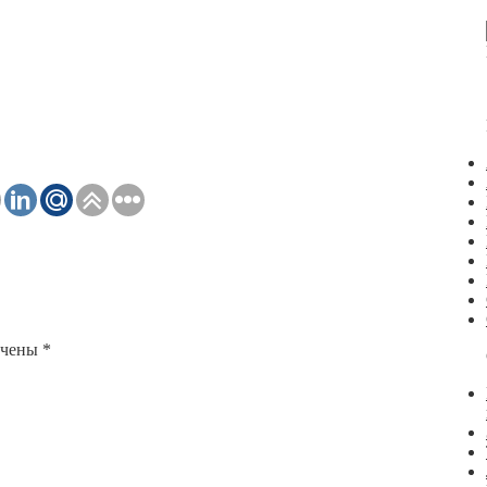
ечены
*