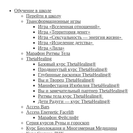
Обучение в школе
Перейти в школу
Трансформационные игры
Игра «Вселенная отношений»
Игра «Территория денег»
Игра «Сексуальность — энергия жизни»
Игра «Исцеление детства»
Игра «Лила»
Марафон Ритмы Тела
ThetaHealing
Базовый курс ThetaHealing®
Продвинутый курс ThetaHealing®
Глубинные раскопки ThetaHealing®
Вы и Творец ThetaHealing®
Манифестация Изобилия ThetaHealing®
Вы и замечательный партнер ThetaHealing®
Ритмы тела курс ThetaHealing®
Дети Радуги — курс ThetaHealing®
Access Bars
Access Energetic Facelift
Марафон Фейслифт
Серия курсов Руны и гороскоп
Курс Биолокация и Многомерная Медицина