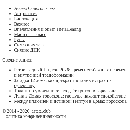
Access Consciousness
Астрология
Биолокация
Важное
Впечатления и опыт ThetaHealing
Мастер — класс
Руны
Симфония тела
Сияние ДНК
Свежие записи
Ретроградный Плутон 2026: время неизбежных перемен
и внутренней трансформации
Загадка 12 дома: как превратить тайные страхи в
суперсилу
Талант по умолчанию: что даёт тригон в гороскопе
Луна в Домах гороскопа: где душа находит спокойствие
Между иллюзией и истиной: Нептун в Домах гороскопа
© 2014 - 2026 asteta.club
Политика конфиденциальности