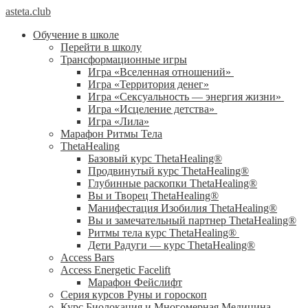
asteta.club
Обучение в школе
Перейти в школу
Трансформационные игры
Игра «Вселенная отношений»
Игра «Территория денег»
Игра «Сексуальность — энергия жизни»
Игра «Исцеление детства»
Игра «Лила»
Марафон Ритмы Тела
ThetaHealing
Базовый курс ThetaHealing®
Продвинутый курс ThetaHealing®
Глубинные раскопки ThetaHealing®
Вы и Творец ThetaHealing®
Манифестация Изобилия ThetaHealing®
Вы и замечательный партнер ThetaHealing®
Ритмы тела курс ThetaHealing®
Дети Радуги — курс ThetaHealing®
Access Bars
Access Energetic Facelift
Марафон Фейслифт
Серия курсов Руны и гороскоп
Курс Биолокация и Многомерная Медицина