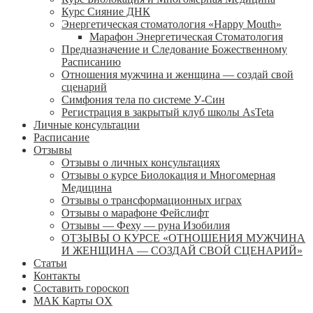
Курс Сияние ДНК
Энергетическая стоматология «Happy Mouth»
Марафон Энергетическая Cтоматология
Предназначение и Следование Божественному
Расписанию
Отношения мужчина и женщина — создай свой
сценарий
Симфония тела по системе У-Син
Регистрация в закрытый клуб школы AsTeta
Личные консультации
Расписание
Отзывы
Отзывы о личных консультациях
Отзывы о курсе Биолокация и Многомерная
Медицина
Отзывы о трансформационных играх
Отзывы о марафоне Фейслифт
Отзывы — Феху — руна Изобилия
ОТЗЫВЫ О КУРСЕ «ОТНОШЕНИЯ МУЖЧИНА
И ЖЕНЩИНА — СОЗДАЙ СВОЙ СЦЕНАРИЙ»
Статьи
Контакты
Составить гороскоп
МАК Карты OХ