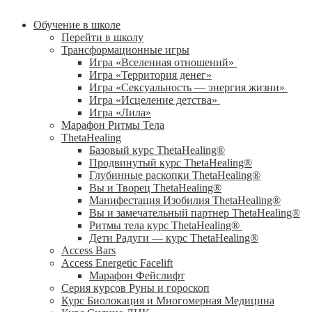
Обучение в школе
Перейти в школу
Трансформационные игры
Игра «Вселенная отношений»
Игра «Территория денег»
Игра «Сексуальность — энергия жизни»
Игра «Исцеление детства»
Игра «Лила»
Марафон Ритмы Тела
ThetaHealing
Базовый курс ThetaHealing®
Продвинутый курс ThetaHealing®
Глубинные раскопки ThetaHealing®
Вы и Творец ThetaHealing®
Манифестация Изобилия ThetaHealing®
Вы и замечательный партнер ThetaHealing®
Ритмы тела курс ThetaHealing®
Дети Радуги — курс ThetaHealing®
Access Bars
Access Energetic Facelift
Марафон Фейслифт
Серия курсов Руны и гороскоп
Курс Биолокация и Многомерная Медицина