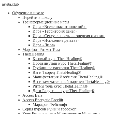
asteta.club
Обучение в школе
Перейти в школу
Трансформационные игры
Игра «Вселенная отношений»
Игра «Территория денег»
Игра «Сексуальность — энергия жизни»
Игра «Исцеление детства»
Игра «Лила»
Марафон Ритмы Тела
ThetaHealing
Базовый курс ThetaHealing®
Продвинутый курс ThetaHealing®
Глубинные раскопки ThetaHealing®
Вы и Творец ThetaHealing®
Манифестация Изобилия ThetaHealing®
Вы и замечательный партнер ThetaHealing®
Ритмы тела курс ThetaHealing®
Дети Радуги — курс ThetaHealing®
Access Bars
Access Energetic Facelift
Марафон Фейслифт
Серия курсов Руны и гороскоп
Курс Биолокация и Многомерная Медицина