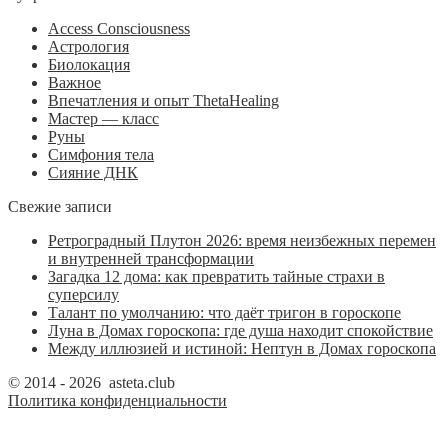
Access Consciousness
Астрология
Биолокация
Важное
Впечатления и опыт ThetaHealing
Мастер — класс
Руны
Симфония тела
Сияние ДНК
Свежие записи
Ретроградный Плутон 2026: время неизбежных перемен
и внутренней трансформации
Загадка 12 дома: как превратить тайные страхи в
суперсилу
Талант по умолчанию: что даёт тригон в гороскопе
Луна в Домах гороскопа: где душа находит спокойствие
Между иллюзией и истиной: Нептун в Домах гороскопа
© 2014 - 2026 asteta.club
Политика конфиденциальности