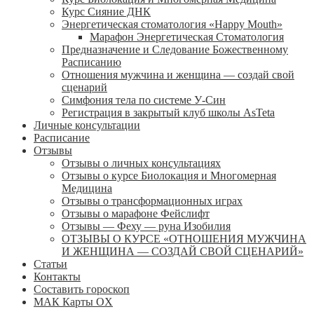
Курс Сияние ДНК
Энергетическая стоматология «Happy Mouth»
Марафон Энергетическая Cтоматология
Предназначение и Следование Божественному
Расписанию
Отношения мужчина и женщина — создай свой
сценарий
Симфония тела по системе У-Син
Регистрация в закрытый клуб школы AsTeta
Личные консультации
Расписание
Отзывы
Отзывы о личных консультациях
Отзывы о курсе Биолокация и Многомерная
Медицина
Отзывы о трансформационных играх
Отзывы о марафоне Фейслифт
Отзывы — Феху — руна Изобилия
ОТЗЫВЫ О КУРСЕ «ОТНОШЕНИЯ МУЖЧИНА
И ЖЕНЩИНА — СОЗДАЙ СВОЙ СЦЕНАРИЙ»
Статьи
Контакты
Составить гороскоп
МАК Карты OХ