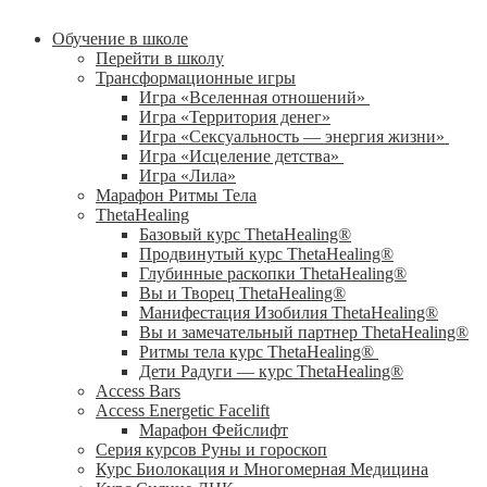
Обучение в школе
Перейти в школу
Трансформационные игры
Игра «Вселенная отношений»
Игра «Территория денег»
Игра «Сексуальность — энергия жизни»
Игра «Исцеление детства»
Игра «Лила»
Марафон Ритмы Тела
ThetaHealing
Базовый курс ThetaHealing®
Продвинутый курс ThetaHealing®
Глубинные раскопки ThetaHealing®
Вы и Творец ThetaHealing®
Манифестация Изобилия ThetaHealing®
Вы и замечательный партнер ThetaHealing®
Ритмы тела курс ThetaHealing®
Дети Радуги — курс ThetaHealing®
Access Bars
Access Energetic Facelift
Марафон Фейслифт
Серия курсов Руны и гороскоп
Курс Биолокация и Многомерная Медицина