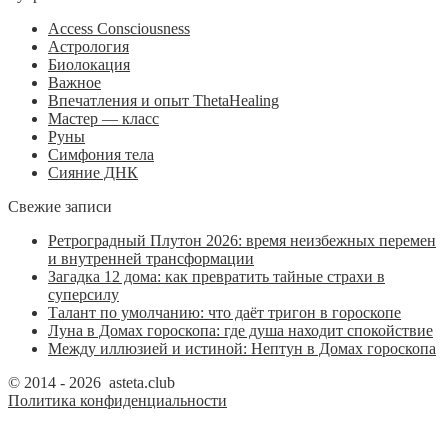
Access Consciousness
Астрология
Биолокация
Важное
Впечатления и опыт ThetaHealing
Мастер — класс
Руны
Симфония тела
Сияние ДНК
Свежие записи
Ретроградный Плутон 2026: время неизбежных перемен
и внутренней трансформации
Загадка 12 дома: как превратить тайные страхи в
суперсилу
Талант по умолчанию: что даёт тригон в гороскопе
Луна в Домах гороскопа: где душа находит спокойствие
Между иллюзией и истиной: Нептун в Домах гороскопа
© 2014 - 2026 asteta.club
Политика конфиденциальности