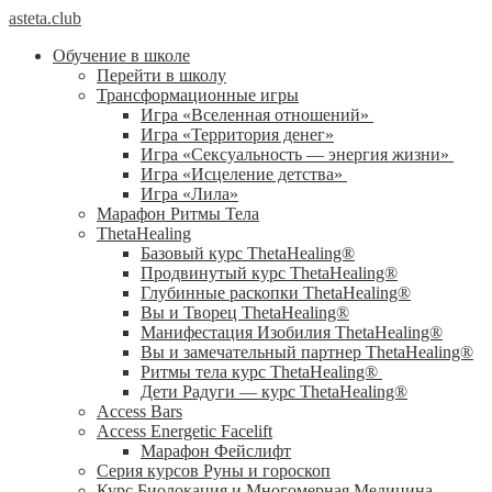
asteta.club
Обучение в школе
Перейти в школу
Трансформационные игры
Игра «Вселенная отношений»
Игра «Территория денег»
Игра «Сексуальность — энергия жизни»
Игра «Исцеление детства»
Игра «Лила»
Марафон Ритмы Тела
ThetaHealing
Базовый курс ThetaHealing®
Продвинутый курс ThetaHealing®
Глубинные раскопки ThetaHealing®
Вы и Творец ThetaHealing®
Манифестация Изобилия ThetaHealing®
Вы и замечательный партнер ThetaHealing®
Ритмы тела курс ThetaHealing®
Дети Радуги — курс ThetaHealing®
Access Bars
Access Energetic Facelift
Марафон Фейслифт
Серия курсов Руны и гороскоп
Курс Биолокация и Многомерная Медицина