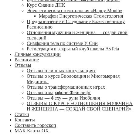
Курс Сияние ДНК
Энергетическая стоматология «Happy Mouth»
Марафон Энергетическая Cтоматология
Предназначение и Следование Божественному
Расписанию
Отношения мужчина и женщина — создай свой
сценарий
Симфония тела по системе У-Син
Регистрация в закрытый клуб школы AsTeta
Личные консультации
Расписание
Отзывы
Отзывы о личных консультациях
Отзывы о курсе Биолокация и Многомерная
Медицина
Отзывы о трансформационных играх
Отзывы о марафоне Фейслифт
Отзывы — Феху — руна Изобилия
ОТЗЫВЫ О КУРСЕ «ОТНОШЕНИЯ МУЖЧИНА
И ЖЕНЩИНА — СОЗДАЙ СВОЙ СЦЕНАРИЙ»
Статьи
Контакты
Составить гороскоп
МАК Карты OХ