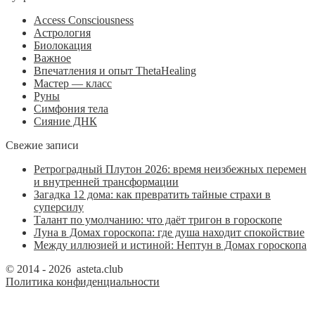
Access Consciousness
Астрология
Биолокация
Важное
Впечатления и опыт ThetaHealing
Мастер — класс
Руны
Симфония тела
Сияние ДНК
Свежие записи
Ретроградный Плутон 2026: время неизбежных перемен
и внутренней трансформации
Загадка 12 дома: как превратить тайные страхи в
суперсилу
Талант по умолчанию: что даёт тригон в гороскопе
Луна в Домах гороскопа: где душа находит спокойствие
Между иллюзией и истиной: Нептун в Домах гороскопа
© 2014 - 2026 asteta.club
Политика конфиденциальности