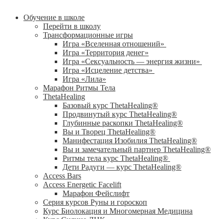
Обучение в школе
Перейти в школу
Трансформационные игры
Игра «Вселенная отношений»
Игра «Территория денег»
Игра «Сексуальность — энергия жизни»
Игра «Исцеление детства»
Игра «Лила»
Марафон Ритмы Тела
ThetaHealing
Базовый курс ThetaHealing®
Продвинутый курс ThetaHealing®
Глубинные раскопки ThetaHealing®
Вы и Творец ThetaHealing®
Манифестация Изобилия ThetaHealing®
Вы и замечательный партнер ThetaHealing®
Ритмы тела курс ThetaHealing®
Дети Радуги — курс ThetaHealing®
Access Bars
Access Energetic Facelift
Марафон Фейслифт
Серия курсов Руны и гороскоп
Курс Биолокация и Многомерная Медицина