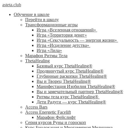
asteta.club
Обучение в школе
Перейти в школу
Трансформационные игры
Игра «Вселенная отношений»
Игра «Территория денег»
Игра «Сексуальность — энергия жизни»
Игра «Исцеление детства»
Игра «Лила»
Марафон Ритмы Тела
ThetaHealing
Базовый курс ThetaHealing®
Продвинутый курс ThetaHealing®
Глубинные раскопки ThetaHealing®
Вы и Творец ThetaHealing®
Манифестация Изобилия ThetaHealing®
Вы и замечательный партнер ThetaHealing®
Ритмы тела курс ThetaHealing®
Дети Радуги — курс ThetaHealing®
Access Bars
Access Energetic Facelift
Марафон Фейслифт
Серия курсов Руны и гороскоп
Курс Биолокация и Многомерная Медицина