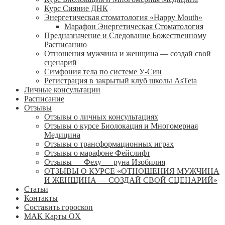
Курс Сияние ДНК
Энергетическая стоматология «Happy Mouth»
Марафон Энергетическая Cтоматология
Предназначение и Следование Божественному
Расписанию
Отношения мужчина и женщина — создай свой
сценарий
Симфония тела по системе У-Син
Регистрация в закрытый клуб школы AsTeta
Личные консультации
Расписание
Отзывы
Отзывы о личных консультациях
Отзывы о курсе Биолокация и Многомерная
Медицина
Отзывы о трансформационных играх
Отзывы о марафоне Фейслифт
Отзывы — Феху — руна Изобилия
ОТЗЫВЫ О КУРСЕ «ОТНОШЕНИЯ МУЖЧИНА
И ЖЕНЩИНА — СОЗДАЙ СВОЙ СЦЕНАРИЙ»
Статьи
Контакты
Составить гороскоп
МАК Карты OХ