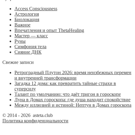
Access Consciousness
Астрология
Биолокация
Важное
Впечатления и опыт ThetaHealing
Мастер — класс
Руны
Симфония тела
Сияние ДНК
Свежие записи
Ретроградный Плутон 2026: время неизбежных перемен
и внутренней трансформации
Загадка 12 дома: как превратить тайные страхи в
суперсилу
Талант по умолчанию: что даёт тригон в гороскопе
Луна в Домах гороскопа: где душа находит спокойствие
Между иллюзией и истиной: Нептун в Домах гороскопа
© 2014 - 2026 asteta.club
Политика конфиденциальности