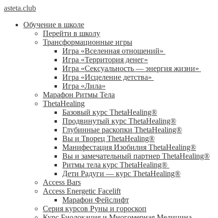
asteta.club
Обучение в школе
Перейти в школу
Трансформационные игры
Игра «Вселенная отношений»
Игра «Территория денег»
Игра «Сексуальность — энергия жизни»
Игра «Исцеление детства»
Игра «Лила»
Марафон Ритмы Тела
ThetaHealing
Базовый курс ThetaHealing®
Продвинутый курс ThetaHealing®
Глубинные раскопки ThetaHealing®
Вы и Творец ThetaHealing®
Манифестация Изобилия ThetaHealing®
Вы и замечательный партнер ThetaHealing®
Ритмы тела курс ThetaHealing®
Дети Радуги — курс ThetaHealing®
Access Bars
Access Energetic Facelift
Марафон Фейслифт
Серия курсов Руны и гороскоп
Курс Биолокация и Многомерная Медицина