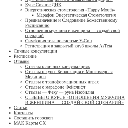
Курс Сияние ДНК
Энергетическая стоматология «Happy Mouth»
Марафон Энергетическая Cтоматология
Предназначение и Следование Божественному
Расписанию
Отношения мужчина и женщина — создай свой
сценарий
Симфония тела по системе У-Син
Регистрация в закрытый клуб школы AsTeta
Личные консультации
Расписание
Отзывы
Отзывы о личных консультациях
Отзывы о курсе Биолокация и Многомерная
Медицина
Отзывы о трансформационных играх
Отзывы о марафоне Фейслифт
Отзывы — Феху — руна Изобилия
ОТЗЫВЫ О КУРСЕ «ОТНОШЕНИЯ МУЖЧИНА
И ЖЕНЩИНА — СОЗДАЙ СВОЙ СЦЕНАРИЙ»
Статьи
Контакты
Составить гороскоп
МАК Карты OХ