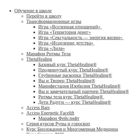
Обучение в школе
Перейти в школу
Трансформационные игры
Игра «Вселенная отношений»
Игра «Территория денег»
Игра «Сексуальность — энергия жизни»
Игра «Исцеление детства»
Игра «Лила»
Марафон Ритмы Тела
ThetaHealing
Базовый курс ThetaHealing®
Продвинутый курс ThetaHealing®
Глубинные раскопки ThetaHealing®
Вы и Творец ThetaHealing®
Манифестация Изобилия ThetaHealing®
Вы и замечательный партнер ThetaHealing®
Ритмы тела курс ThetaHealing®
Дети Радуги — курс ThetaHealing®
Access Bars
Access Energetic Facelift
Марафон Фейслифт
Серия курсов Руны и гороскоп
Курс Биолокация и Многомерная Медицина