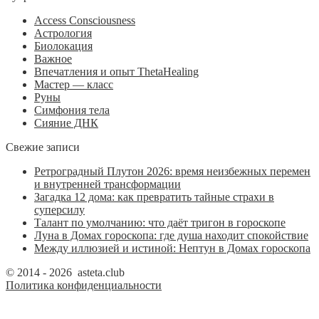
Access Consciousness
Астрология
Биолокация
Важное
Впечатления и опыт ThetaHealing
Мастер — класс
Руны
Симфония тела
Сияние ДНК
Свежие записи
Ретроградный Плутон 2026: время неизбежных перемен
и внутренней трансформации
Загадка 12 дома: как превратить тайные страхи в
суперсилу
Талант по умолчанию: что даёт тригон в гороскопе
Луна в Домах гороскопа: где душа находит спокойствие
Между иллюзией и истиной: Нептун в Домах гороскопа
© 2014 - 2026 asteta.club
Политика конфиденциальности