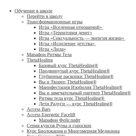
Обучение в школе
Перейти в школу
Трансформационные игры
Игра «Вселенная отношений»
Игра «Территория денег»
Игра «Сексуальность — энергия жизни»
Игра «Исцеление детства»
Игра «Лила»
Марафон Ритмы Тела
ThetaHealing
Базовый курс ThetaHealing®
Продвинутый курс ThetaHealing®
Глубинные раскопки ThetaHealing®
Вы и Творец ThetaHealing®
Манифестация Изобилия ThetaHealing®
Вы и замечательный партнер ThetaHealing®
Ритмы тела курс ThetaHealing®
Дети Радуги — курс ThetaHealing®
Access Bars
Access Energetic Facelift
Марафон Фейслифт
Серия курсов Руны и гороскоп
Курс Биолокация и Многомерная Медицина