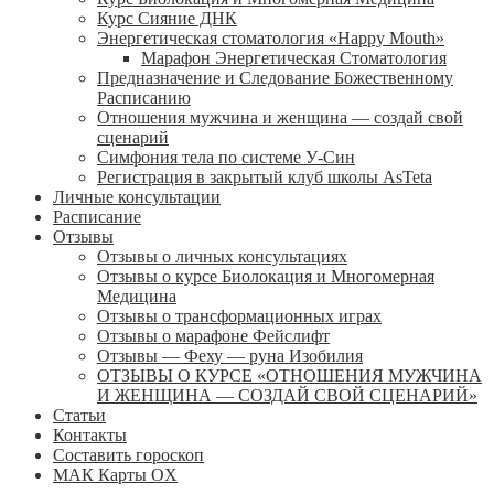
Курс Сияние ДНК
Энергетическая стоматология «Happy Mouth»
Марафон Энергетическая Cтоматология
Предназначение и Следование Божественному
Расписанию
Отношения мужчина и женщина — создай свой
сценарий
Симфония тела по системе У-Син
Регистрация в закрытый клуб школы AsTeta
Личные консультации
Расписание
Отзывы
Отзывы о личных консультациях
Отзывы о курсе Биолокация и Многомерная
Медицина
Отзывы о трансформационных играх
Отзывы о марафоне Фейслифт
Отзывы — Феху — руна Изобилия
ОТЗЫВЫ О КУРСЕ «ОТНОШЕНИЯ МУЖЧИНА
И ЖЕНЩИНА — СОЗДАЙ СВОЙ СЦЕНАРИЙ»
Статьи
Контакты
Составить гороскоп
МАК Карты OХ