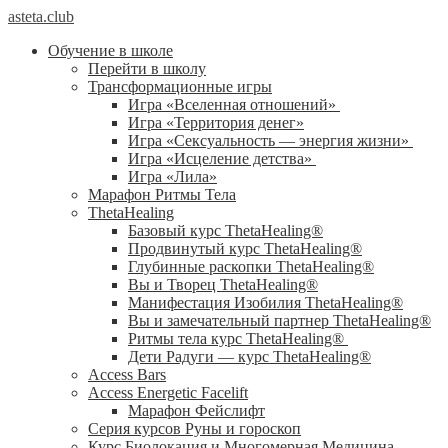
asteta.club
Обучение в школе
Перейти в школу
Трансформационные игры
Игра «Вселенная отношений»
Игра «Территория денег»
Игра «Сексуальность — энергия жизни»
Игра «Исцеление детства»
Игра «Лила»
Марафон Ритмы Тела
ThetaHealing
Базовый курс ThetaHealing®
Продвинутый курс ThetaHealing®
Глубинные раскопки ThetaHealing®
Вы и Творец ThetaHealing®
Манифестация Изобилия ThetaHealing®
Вы и замечательный партнер ThetaHealing®
Ритмы тела курс ThetaHealing®
Дети Радуги — курс ThetaHealing®
Access Bars
Access Energetic Facelift
Марафон Фейслифт
Серия курсов Руны и гороскоп
Курс Биолокация и Многомерная Медицина