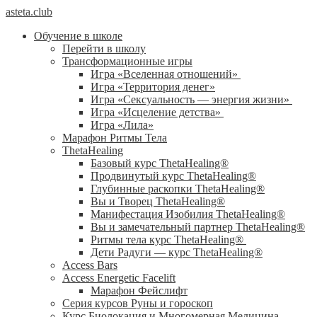
asteta.club
Обучение в школе
Перейти в школу
Трансформационные игры
Игра «Вселенная отношений»
Игра «Территория денег»
Игра «Сексуальность — энергия жизни»
Игра «Исцеление детства»
Игра «Лила»
Марафон Ритмы Тела
ThetaHealing
Базовый курс ThetaHealing®
Продвинутый курс ThetaHealing®
Глубинные раскопки ThetaHealing®
Вы и Творец ThetaHealing®
Манифестация Изобилия ThetaHealing®
Вы и замечательный партнер ThetaHealing®
Ритмы тела курс ThetaHealing®
Дети Радуги — курс ThetaHealing®
Access Bars
Access Energetic Facelift
Марафон Фейслифт
Серия курсов Руны и гороскоп
Курс Биолокация и Многомерная Медицина