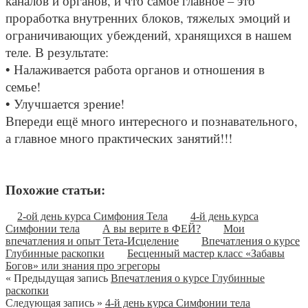
каналов и органов, и что самое главное – это
проработка внутренних блоков, тяжелых эмоций и
ограничивающих убеждений, хранящихся в нашем
теле. В результате:
• Налаживается работа органов и отношения в
семье!
• Улучшается зрение!
Впереди ещё много интересного и познавательного,
а главное много практических занятий!!!
Похожие статьи:
2-ой день курса Симфония Тела
4-й день курса
Симфонии тела
А вы верите в ФЕЙ?
Мои
впечатления и опыт Тета-Исцеление
Впечатления о курсе
Глубинные раскопки
Бесценный мастер класс «Забавы
Богов» или знания про эгрегоры
« Предыдущая запись
Впечатления о курсе Глубинные
раскопки
Следующая запись »
4-й день курса Симфонии тела