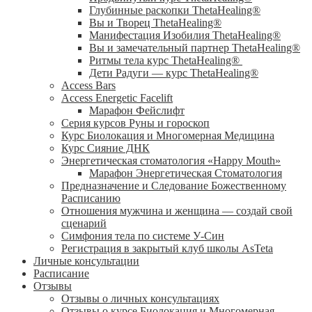
Глубинные раскопки ThetaHealing®
Вы и Творец ThetaHealing®
Манифестация Изобилия ThetaHealing®
Вы и замечательный партнер ThetaHealing®
Ритмы тела курс ThetaHealing®
Дети Радуги — курс ThetaHealing®
Access Bars
Access Energetic Facelift
Марафон Фейслифт
Серия курсов Руны и гороскоп
Курс Биолокация и Многомерная Медицина
Курс Сияние ДНК
Энергетическая стоматология «Happy Mouth»
Марафон Энергетическая Cтоматология
Предназначение и Следование Божественному
Расписанию
Отношения мужчина и женщина — создай свой
сценарий
Симфония тела по системе У-Син
Регистрация в закрытый клуб школы AsTeta
Личные консультации
Расписание
Отзывы
Отзывы о личных консультациях
Отзывы о курсе Биолокация и Многомерная