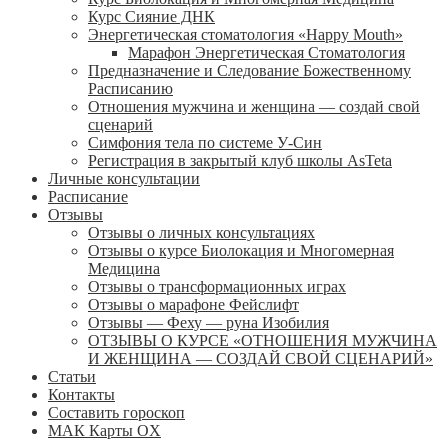
Курс Сияние ДНК
Энергетическая стоматология «Happy Mouth»
Марафон Энергетическая Cтоматология
Предназначение и Следование Божественному
Расписанию
Отношения мужчина и женщина — создай свой
сценарий
Симфония тела по системе У-Син
Регистрация в закрытый клуб школы AsTeta
Личные консультации
Расписание
Отзывы
Отзывы о личных консультациях
Отзывы о курсе Биолокация и Многомерная
Медицина
Отзывы о трансформационных играх
Отзывы о марафоне Фейслифт
Отзывы — Феху — руна Изобилия
ОТЗЫВЫ О КУРСЕ «ОТНОШЕНИЯ МУЖЧИНА
И ЖЕНЩИНА — СОЗДАЙ СВОЙ СЦЕНАРИЙ»
Статьи
Контакты
Составить гороскоп
МАК Карты OХ