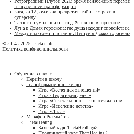
Ретроградный Плутон 2026: время неизбежных перемен
и внутренней трансформации
Загадка 12 дома: как превратить тайные страхи в
суперсилу
Талант по умолчанию: что даёт тригон в гороскопе
Луна в Домах гороскопа: где душа находит спокойствие
Между иллюзией и истиной: Нептун в Домах гороскопа
© 2014 - 2026 asteta.club
Политика конфиденциальности
Обучение в школе
Перейти в школу
Трансформационные игры
Игра «Вселенная отношений»
Игра «Территория денег»
Игра «Сексуальность — энергия жизни»
Игра «Исцеление детства»
Игра «Лила»
Марафон Ритмы Тела
ThetaHealing
Базовый курс ThetaHealing®
Продвинутый курс ThetaHealing®