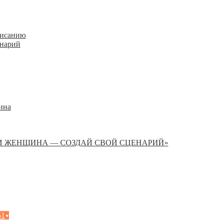
писанию
енарий
ина
И ЖЕНЩИНА — СОЗДАЙ СВОЙ СЦЕНАРИЙ»
51
▾