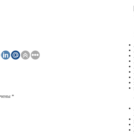
ечены
*