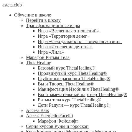
asteta.club
Обучение в школе
Перейти в школу
Трансформационные игры
Игра «Вселенная отношений»
Игра «Территория денег»
Игра «Сексуальность — энергия жизни»
Игра «Исцеление детства»
Игра «Лила»
Марафон Ритмы Тела
ThetaHealing
Базовый курс ThetaHealing®
Продвинутый курс ThetaHealing®
Глубинные раскопки ThetaHealing®
Вы и Творец ThetaHealing®
Манифестация Изобилия ThetaHealing®
Вы и замечательный партнер ThetaHealing®
Ритмы тела курс ThetaHealing®
Дети Радуги — курс ThetaHealing®
Access Bars
Access Energetic Facelift
Марафон Фейслифт
Серия курсов Руны и гороскоп
Курс Биолокация и Многомерная Медицина