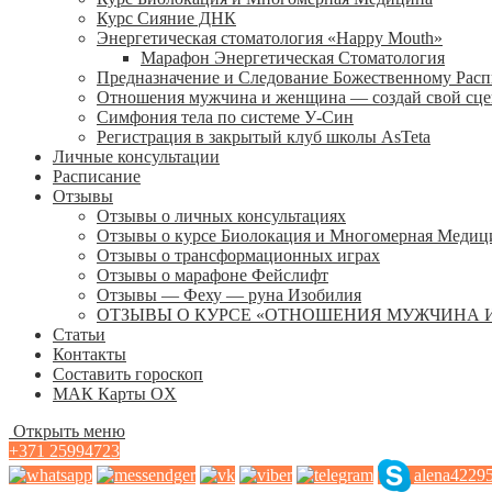
Курс Сияние ДНК
Энергетическая стоматология «Happy Mouth»
Марафон Энергетическая Cтоматология
Предназначение и Следование Божественному Рас
Отношения мужчина и женщина — создай свой сц
Симфония тела по системе У-Син
Регистрация в закрытый клуб школы AsTeta
Личные консультации
Расписание
Отзывы
Отзывы о личных консультациях
Отзывы о курсе Биолокация и Многомерная Медиц
Отзывы о трансформационных играх
Отзывы о марафоне Фейслифт
Отзывы — Феху — руна Изобилия
ОТЗЫВЫ О КУРСЕ «ОТНОШЕНИЯ МУЖЧИНА 
Статьи
Контакты
Составить гороскоп
МАК Карты OХ
Открыть меню
+371 25994723
alena4229