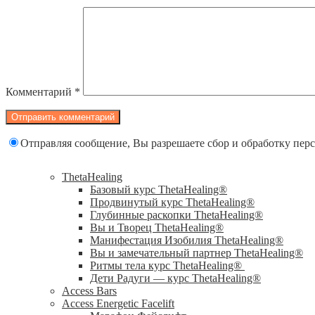
Комментарий
*
Отправляя сообщение, Вы разрешаете сбор и обработку пе
ThetaHealing
Базовый курс ThetaHealing®
Продвинутый курс ThetaHealing®
Глубинные раскопки ThetaHealing®
Вы и Творец ThetaHealing®
Манифестация Изобилия ThetaHealing®
Вы и замечательный партнер ThetaHealing®
Ритмы тела курс ThetaHealing®
Дети Радуги — курс ThetaHealing®
Access Bars
Access Energetic Facelift