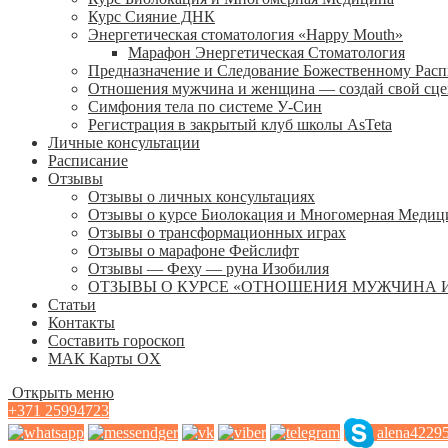
Курс Сияние ДНК
Энергетическая стоматология «Happy Mouth»
Марафон Энергетическая Cтоматология
Предназначение и Следование Божественному Рас
Отношения мужчина и женщина — создай свой сц
Симфония тела по системе У-Син
Регистрация в закрытый клуб школы AsTeta
Личные консультации
Расписание
Отзывы
Отзывы о личных консультациях
Отзывы о курсе Биолокация и Многомерная Медиц
Отзывы о трансформационных играх
Отзывы о марафоне Фейслифт
Отзывы — Феху — руна Изобилия
ОТЗЫВЫ О КУРСЕ «ОТНОШЕНИЯ МУЖЧИНА 
Статьи
Контакты
Составить гороскоп
МАК Карты OХ
Открыть меню
+371 25994723
alena4229