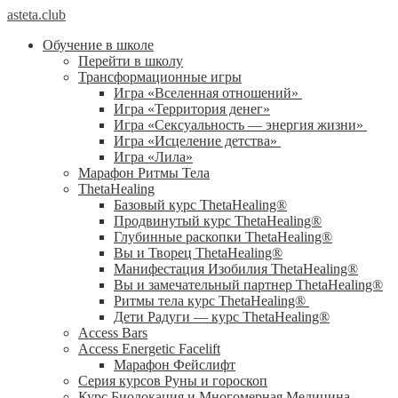
asteta.club
Обучение в школе
Перейти в школу
Трансформационные игры
Игра «Вселенная отношений»
Игра «Территория денег»
Игра «Сексуальность — энергия жизни»
Игра «Исцеление детства»
Игра «Лила»
Марафон Ритмы Тела
ThetaHealing
Базовый курс ThetaHealing®
Продвинутый курс ThetaHealing®
Глубинные раскопки ThetaHealing®
Вы и Творец ThetaHealing®
Манифестация Изобилия ThetaHealing®
Вы и замечательный партнер ThetaHealing®
Ритмы тела курс ThetaHealing®
Дети Радуги — курс ThetaHealing®
Access Bars
Access Energetic Facelift
Марафон Фейслифт
Серия курсов Руны и гороскоп
Курс Биолокация и Многомерная Медицина