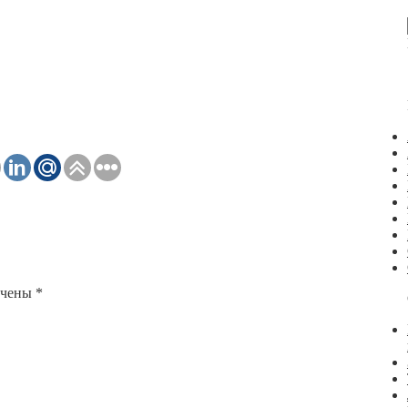
ечены
*