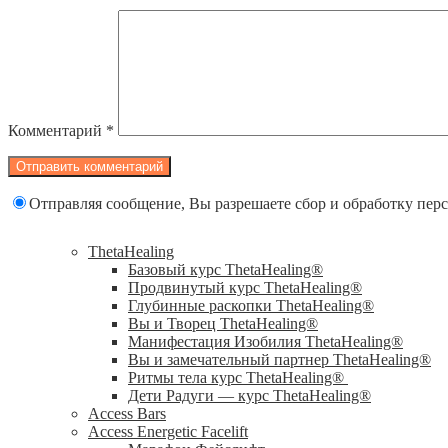
Комментарий
*
Отправляя сообщение, Вы разрешаете сбор и обработку пе
ThetaHealing
Базовый курс ThetaHealing®
Продвинутый курс ThetaHealing®
Глубинные раскопки ThetaHealing®
Вы и Творец ThetaHealing®
Манифестация Изобилия ThetaHealing®
Вы и замечательный партнер ThetaHealing®
Ритмы тела курс ThetaHealing®
Дети Радуги — курс ThetaHealing®
Access Bars
Access Energetic Facelift