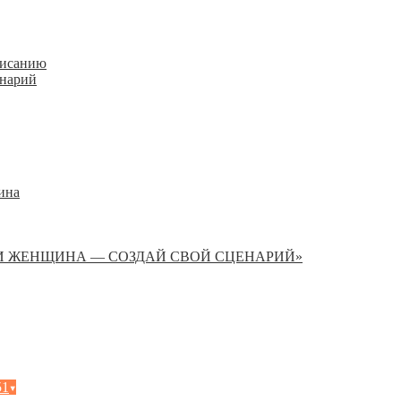
писанию
енарий
ина
И ЖЕНЩИНА — СОЗДАЙ СВОЙ СЦЕНАРИЙ»
51
▾