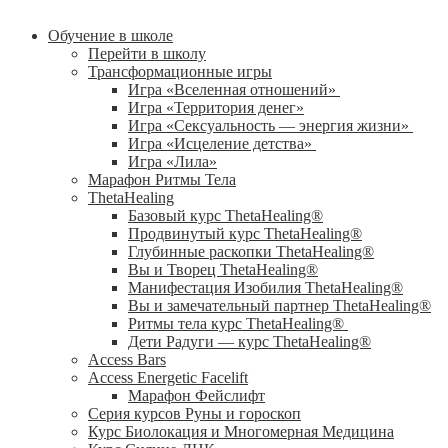
Обучение в школе
Перейти в школу
Трансформационные игры
Игра «Вселенная отношений»
Игра «Территория денег»
Игра «Сексуальность — энергия жизни»
Игра «Исцеление детства»
Игра «Лила»
Марафон Ритмы Тела
ThetaHealing
Базовый курс ThetaHealing®
Продвинутый курс ThetaHealing®
Глубинные раскопки ThetaHealing®
Вы и Творец ThetaHealing®
Манифестация Изобилия ThetaHealing®
Вы и замечательный партнер ThetaHealing®
Ритмы тела курс ThetaHealing®
Дети Радуги — курс ThetaHealing®
Access Bars
Access Energetic Facelift
Марафон Фейслифт
Серия курсов Руны и гороскоп
Курс Биолокация и Многомерная Медицина