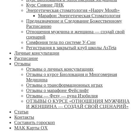
Курс Сияние ДНК
Энергетическая стоматология «Happy Mouth»
Марафон Энергетическая Cтоматология
Предназначение и Следование Божественному
Расписанию
Отношения мужчина и женщина — создай свой
сценарий
Симфония тела по системе У-Син
Регистрация в закрытый клуб школы AsTeta
Личные консультации
Расписание
Отзывы
Отзывы о личных консультациях
Отзывы о курсе Биолокация и Многомерная
Медицина
Отзывы о трансформационных играх
Отзывы о марафоне Фейслифт
Отзывы — Феху — руна Изобилия
ОТЗЫВЫ О КУРСЕ «ОТНОШЕНИЯ МУЖЧИНА
И ЖЕНЩИНА — СОЗДАЙ СВОЙ СЦЕНАРИЙ»
Статьи
Контакты
Составить гороскоп
МАК Карты OХ