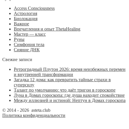
Access Consciousness
Астрология
Биолокация
Важное
Впечатления и опыт ThetaHealing
Мастер — класс
Руны
Симфония тела
Сияние ДНК
Свежие записи
Ретроградный Плутон 2026: время неизбежных перемен
и внутренней трансформации
Загадка 12 дома: как превратить тайные страхи в
суперсилу
Талант по умолчанию: что даёт тригон в гороскопе
Луна в Домах гороскопа: где душа находит спокойствие
Между иллюзией и истиной: Нептун в Домах гороскопа
© 2014 - 2026 asteta.club
Политика конфиденциальности