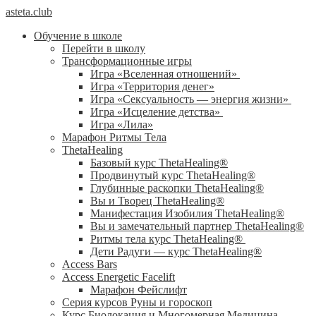
asteta.club
Обучение в школе
Перейти в школу
Трансформационные игры
Игра «Вселенная отношений»
Игра «Территория денег»
Игра «Сексуальность — энергия жизни»
Игра «Исцеление детства»
Игра «Лила»
Марафон Ритмы Тела
ThetaHealing
Базовый курс ThetaHealing®
Продвинутый курс ThetaHealing®
Глубинные раскопки ThetaHealing®
Вы и Творец ThetaHealing®
Манифестация Изобилия ThetaHealing®
Вы и замечательный партнер ThetaHealing®
Ритмы тела курс ThetaHealing®
Дети Радуги — курс ThetaHealing®
Access Bars
Access Energetic Facelift
Марафон Фейслифт
Серия курсов Руны и гороскоп
Курс Биолокация и Многомерная Медицина