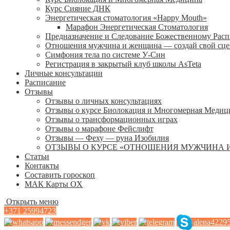
Курс Сияние ДНК
Энергетическая стоматология «Happy Mouth»
Марафон Энергетическая Cтоматология
Предназначение и Следование Божественному Рас
Отношения мужчина и женщина — создай свой сц
Симфония тела по системе У-Син
Регистрация в закрытый клуб школы AsTeta
Личные консультации
Расписание
Отзывы
Отзывы о личных консультациях
Отзывы о курсе Биолокация и Многомерная Медиц
Отзывы о трансформационных играх
Отзывы о марафоне Фейслифт
Отзывы — Феху — руна Изобилия
ОТЗЫВЫ О КУРСЕ «ОТНОШЕНИЯ МУЖЧИНА 
Статьи
Контакты
Составить гороскоп
МАК Карты OХ
Открыть меню
+371 25994723
alena4229