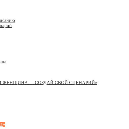
писанию
енарий
ина
И ЖЕНЩИНА — СОЗДАЙ СВОЙ СЦЕНАРИЙ»
51
▾