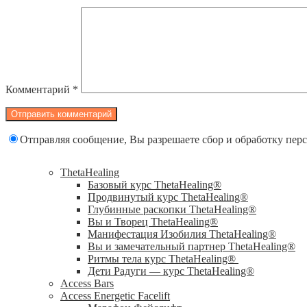
Комментарий
*
Отправляя сообщение, Вы разрешаете сбор и обработку пе
ThetaHealing
Базовый курс ThetaHealing®
Продвинутый курс ThetaHealing®
Глубинные раскопки ThetaHealing®
Вы и Творец ThetaHealing®
Манифестация Изобилия ThetaHealing®
Вы и замечательный партнер ThetaHealing®
Ритмы тела курс ThetaHealing®
Дети Радуги — курс ThetaHealing®
Access Bars
Access Energetic Facelift