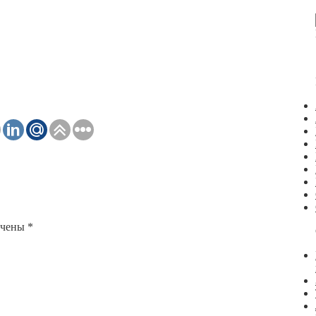
ечены
*