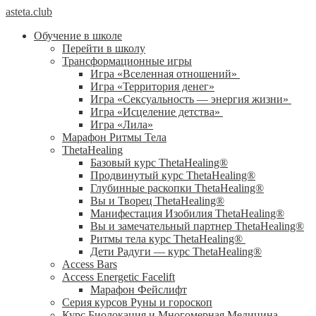
asteta.club
Обучение в школе
Перейти в школу
Трансформационные игры
Игра «Вселенная отношений»
Игра «Территория денег»
Игра «Сексуальность — энергия жизни»
Игра «Исцеление детства»
Игра «Лила»
Марафон Ритмы Тела
ThetaHealing
Базовый курс ThetaHealing®
Продвинутый курс ThetaHealing®
Глубинные раскопки ThetaHealing®
Вы и Творец ThetaHealing®
Манифестация Изобилия ThetaHealing®
Вы и замечательный партнер ThetaHealing®
Ритмы тела курс ThetaHealing®
Дети Радуги — курс ThetaHealing®
Access Bars
Access Energetic Facelift
Марафон Фейслифт
Серия курсов Руны и гороскоп
Курс Биолокация и Многомерная Медицина