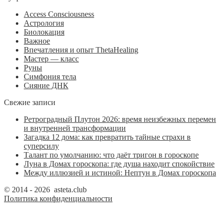
Access Consciousness
Астрология
Биолокация
Важное
Впечатления и опыт ThetaHealing
Мастер — класс
Руны
Симфония тела
Сияние ДНК
Свежие записи
Ретроградный Плутон 2026: время неизбежных перемен
и внутренней трансформации
Загадка 12 дома: как превратить тайные страхи в
суперсилу
Талант по умолчанию: что даёт тригон в гороскопе
Луна в Домах гороскопа: где душа находит спокойствие
Между иллюзией и истиной: Нептун в Домах гороскопа
© 2014 - 2026 asteta.club
Политика конфиденциальности