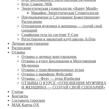
Курс Сияние ДНК
Энергетическая стоматология «Happy Mouth»
Марафон Энергетическая Cтоматология
Предназначение и Следование Божественному
Расписанию
Отношения мужчина и женщина — создай свой
сценарий
Симфония тела по системе У-Син
Регистрация в закрытый клуб школы AsTeta
Личные консультации
Расписание
Отзывы
Отзывы о личных консультациях
Отзывы о курсе Биолокация и Многомерная
Медицина
Отзывы о трансформационных играх
Отзывы о марафоне Фейслифт
Отзывы — Феху — руна Изобилия
ОТЗЫВЫ О КУРСЕ «ОТНОШЕНИЯ МУЖЧИНА
И ЖЕНЩИНА — СОЗДАЙ СВОЙ СЦЕНАРИЙ»
Статьи
Контакты
Составить гороскоп
МАК Карты OХ