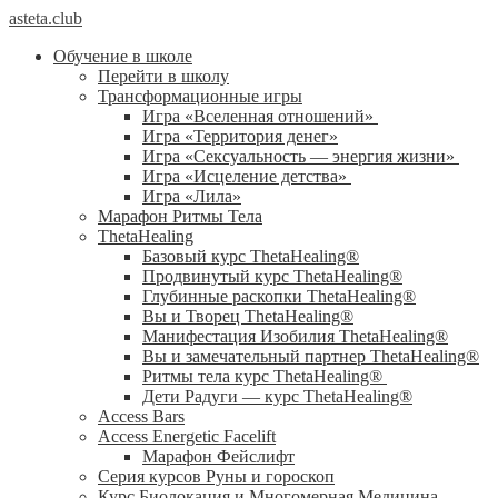
asteta.club
Обучение в школе
Перейти в школу
Трансформационные игры
Игра «Вселенная отношений»
Игра «Территория денег»
Игра «Сексуальность — энергия жизни»
Игра «Исцеление детства»
Игра «Лила»
Марафон Ритмы Тела
ThetaHealing
Базовый курс ThetaHealing®
Продвинутый курс ThetaHealing®
Глубинные раскопки ThetaHealing®
Вы и Творец ThetaHealing®
Манифестация Изобилия ThetaHealing®
Вы и замечательный партнер ThetaHealing®
Ритмы тела курс ThetaHealing®
Дети Радуги — курс ThetaHealing®
Access Bars
Access Energetic Facelift
Марафон Фейслифт
Серия курсов Руны и гороскоп
Курс Биолокация и Многомерная Медицина