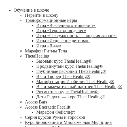
Обучение в школе
Перейти в школу
Трансформационные игры
Игра «Вселенная отношений»
Игра «Территория денег»
Игра «Сексуальность — энергия жизни»
Игра «Исцеление детства»
Игра «Лила»
Марафон Ритмы Тела
ThetaHealing
Базовый курс ThetaHealing®
Продвинутый курс ThetaHealing®
Глубинные раскопки ThetaHealing®
Вы и Творец ThetaHealing®
Манифестация Изобилия ThetaHealing®
Вы и замечательный партнер ThetaHealing®
Ритмы тела курс ThetaHealing®
Дети Радуги — курс ThetaHealing®
Access Bars
Access Energetic Facelift
Марафон Фейслифт
Серия курсов Руны и гороскоп
Курс Биолокация и Многомерная Медицина