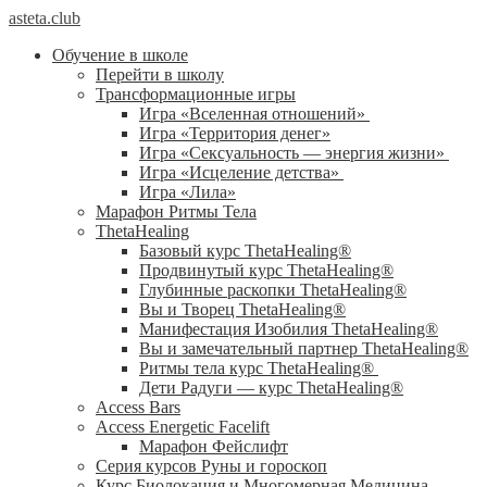
asteta.club
Обучение в школе
Перейти в школу
Трансформационные игры
Игра «Вселенная отношений»
Игра «Территория денег»
Игра «Сексуальность — энергия жизни»
Игра «Исцеление детства»
Игра «Лила»
Марафон Ритмы Тела
ThetaHealing
Базовый курс ThetaHealing®
Продвинутый курс ThetaHealing®
Глубинные раскопки ThetaHealing®
Вы и Творец ThetaHealing®
Манифестация Изобилия ThetaHealing®
Вы и замечательный партнер ThetaHealing®
Ритмы тела курс ThetaHealing®
Дети Радуги — курс ThetaHealing®
Access Bars
Access Energetic Facelift
Марафон Фейслифт
Серия курсов Руны и гороскоп
Курс Биолокация и Многомерная Медицина