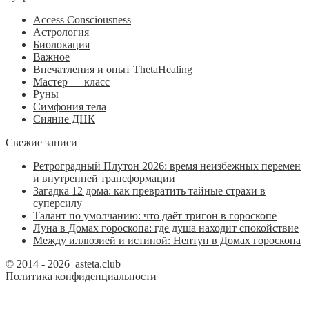
Access Consciousness
Астрология
Биолокация
Важное
Впечатления и опыт ThetaHealing
Мастер — класс
Руны
Симфония тела
Сияние ДНК
Свежие записи
Ретроградный Плутон 2026: время неизбежных перемен
и внутренней трансформации
Загадка 12 дома: как превратить тайные страхи в
суперсилу
Талант по умолчанию: что даёт тригон в гороскопе
Луна в Домах гороскопа: где душа находит спокойствие
Между иллюзией и истиной: Нептун в Домах гороскопа
© 2014 - 2026 asteta.club
Политика конфиденциальности