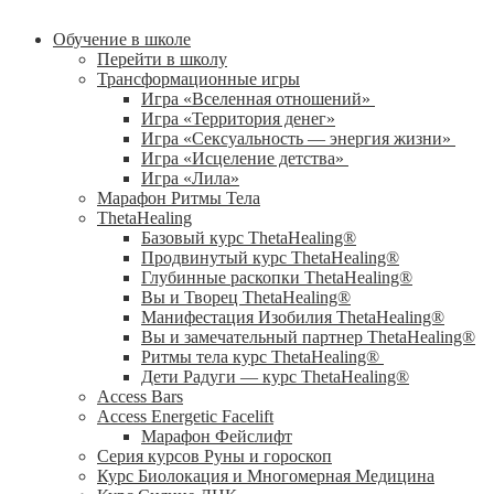
Обучение в школе
Перейти в школу
Трансформационные игры
Игра «Вселенная отношений»
Игра «Территория денег»
Игра «Сексуальность — энергия жизни»
Игра «Исцеление детства»
Игра «Лила»
Марафон Ритмы Тела
ThetaHealing
Базовый курс ThetaHealing®
Продвинутый курс ThetaHealing®
Глубинные раскопки ThetaHealing®
Вы и Творец ThetaHealing®
Манифестация Изобилия ThetaHealing®
Вы и замечательный партнер ThetaHealing®
Ритмы тела курс ThetaHealing®
Дети Радуги — курс ThetaHealing®
Access Bars
Access Energetic Facelift
Марафон Фейслифт
Серия курсов Руны и гороскоп
Курс Биолокация и Многомерная Медицина