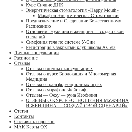
Курс Сияние ДНК
Энергетическая стоматология «Happy Mouth»
Марафон Энергетическая Cтоматология
Предназначение и Следование Божественному
Расписанию
Отношения мужчина и женщина — создай свой
сценарий
Симфония тела по системе У-Син
Регистрация в закрытый клуб школы AsTeta
Личные консультации
Расписание
Отзывы
Отзывы о личных консультациях
Отзывы о курсе Биолокация и Многомерная
Медицина
Отзывы о трансформационных играх
Отзывы о марафоне Фейслифт
Отзывы — Феху — руна Изобилия
ОТЗЫВЫ О КУРСЕ «ОТНОШЕНИЯ МУЖЧИНА
И ЖЕНЩИНА — СОЗДАЙ СВОЙ СЦЕНАРИЙ»
Статьи
Контакты
Составить гороскоп
МАК Карты OХ