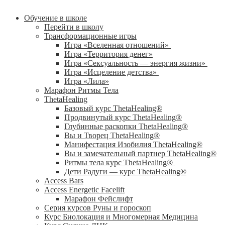
Обучение в школе
Перейти в школу
Трансформационные игры
Игра «Вселенная отношений»
Игра «Территория денег»
Игра «Сексуальность — энергия жизни»
Игра «Исцеление детства»
Игра «Лила»
Марафон Ритмы Тела
ThetaHealing
Базовый курс ThetaHealing®
Продвинутый курс ThetaHealing®
Глубинные раскопки ThetaHealing®
Вы и Творец ThetaHealing®
Манифестация Изобилия ThetaHealing®
Вы и замечательный партнер ThetaHealing®
Ритмы тела курс ThetaHealing®
Дети Радуги — курс ThetaHealing®
Access Bars
Access Energetic Facelift
Марафон Фейслифт
Серия курсов Руны и гороскоп
Курс Биолокация и Многомерная Медицина