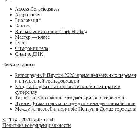
Access Consciousness
Астрология
Биолокация
Важное
Впечатления и опыт ThetaHealing
Мастер — класс
Руны
Симфония тела
Сияние ДНК
Свежие записи
Ретроградный Плутон 2026: время неизбежных перемен
и внутренней трансформации
Загадка 12 дома: как превратить тайные страхи в
суперсилу
Талант по умолчанию: что даёт тригон в гороскопе
Луна в Домах гороскопа: где душа находит спокойствие
Между иллюзией и истиной: Нептун в Домах гороскопа
© 2014 - 2026 asteta.club
Политика конфиденциальности