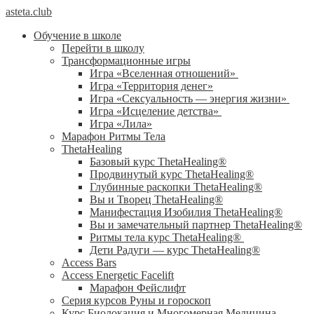
asteta.club
Обучение в школе
Перейти в школу
Трансформационные игры
Игра «Вселенная отношений»
Игра «Территория денег»
Игра «Сексуальность — энергия жизни»
Игра «Исцеление детства»
Игра «Лила»
Марафон Ритмы Тела
ThetaHealing
Базовый курс ThetaHealing®
Продвинутый курс ThetaHealing®
Глубинные раскопки ThetaHealing®
Вы и Творец ThetaHealing®
Манифестация Изобилия ThetaHealing®
Вы и замечательный партнер ThetaHealing®
Ритмы тела курс ThetaHealing®
Дети Радуги — курс ThetaHealing®
Access Bars
Access Energetic Facelift
Марафон Фейслифт
Серия курсов Руны и гороскоп
Курс Биолокация и Многомерная Медицина