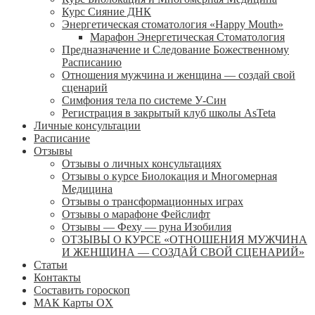
Курс Сияние ДНК
Энергетическая стоматология «Happy Mouth»
Марафон Энергетическая Cтоматология
Предназначение и Следование Божественному
Расписанию
Отношения мужчина и женщина — создай свой
сценарий
Симфония тела по системе У-Син
Регистрация в закрытый клуб школы AsTeta
Личные консультации
Расписание
Отзывы
Отзывы о личных консультациях
Отзывы о курсе Биолокация и Многомерная
Медицина
Отзывы о трансформационных играх
Отзывы о марафоне Фейслифт
Отзывы — Феху — руна Изобилия
ОТЗЫВЫ О КУРСЕ «ОТНОШЕНИЯ МУЖЧИНА
И ЖЕНЩИНА — СОЗДАЙ СВОЙ СЦЕНАРИЙ»
Статьи
Контакты
Составить гороскоп
МАК Карты OХ