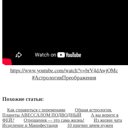
https://www.youtube.com/watch?v=brV4dAwjOMc
#
АстрологияПреображения
Похожие статьи:
Как справиться с переменами
Общая астрология.
Планеты АВЕССАЛОМ ПОДВОДНЫЙ
А вы верите в
ФЕЙ?
Отношения — это сама жизнь!
Из жизни чата
Исцеление и Манифестация
10 причин зачем нужен