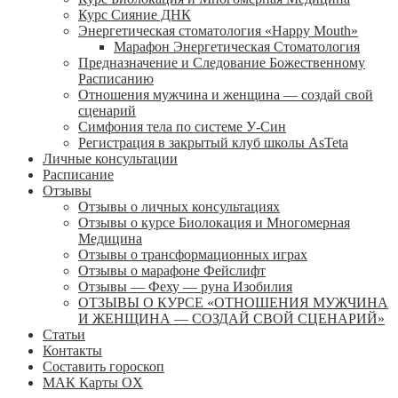
Курс Сияние ДНК
Энергетическая стоматология «Happy Mouth»
Марафон Энергетическая Cтоматология
Предназначение и Следование Божественному
Расписанию
Отношения мужчина и женщина — создай свой
сценарий
Симфония тела по системе У-Син
Регистрация в закрытый клуб школы AsTeta
Личные консультации
Расписание
Отзывы
Отзывы о личных консультациях
Отзывы о курсе Биолокация и Многомерная
Медицина
Отзывы о трансформационных играх
Отзывы о марафоне Фейслифт
Отзывы — Феху — руна Изобилия
ОТЗЫВЫ О КУРСЕ «ОТНОШЕНИЯ МУЖЧИНА
И ЖЕНЩИНА — СОЗДАЙ СВОЙ СЦЕНАРИЙ»
Статьи
Контакты
Составить гороскоп
МАК Карты OХ