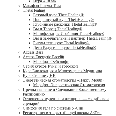
Игра «Лила»
Марафон Ритмы Тела
ThetaHealing
Базовый курс ThetaHealing®
Продвинутый курс ThetaHealing®
Глубинные раскопки ThetaHealing®
Вы и Творец ThetaHealing®
Манифестация Изобилия ThetaHealing®
Вы и замечательный партнер ThetaHealing®
Ритмы тела курс ThetaHealing®
Дети Радуги — курс ThetaHealing®
Access Bars
Access Energetic Facelift
Марафон Фейслифт
Серия курсов Руны и гороскоп
Курс Биолокация и Многомерная Медицина
Курс Сияние ДНК
Энергетическая стоматология «Happy Mouth»
Марафон Энергетическая Cтоматология
Предназначение и Следование Божественному
Расписанию
Отношения мужчина и женщина — создай свой
сценарий
Симфония тела по системе У-Син
Регистрация в закрытый клуб школы AsTeta