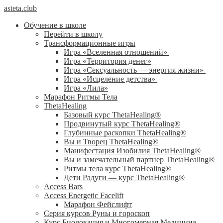
asteta.club
Обучение в школе
Перейти в школу
Трансформационные игры
Игра «Вселенная отношений»
Игра «Территория денег»
Игра «Сексуальность — энергия жизни»
Игра «Исцеление детства»
Игра «Лила»
Марафон Ритмы Тела
ThetaHealing
Базовый курс ThetaHealing®
Продвинутый курс ThetaHealing®
Глубинные раскопки ThetaHealing®
Вы и Творец ThetaHealing®
Манифестация Изобилия ThetaHealing®
Вы и замечательный партнер ThetaHealing®
Ритмы тела курс ThetaHealing®
Дети Радуги — курс ThetaHealing®
Access Bars
Access Energetic Facelift
Марафон Фейслифт
Серия курсов Руны и гороскоп
Курс Биолокация и Многомерная Медицина