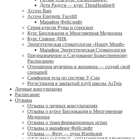
Дети Радуги — курс ThetaHealing®
Access Bars
Access Energetic Facelift
Марафон Фейслифт
Серия курсов Руны и гороскоп
Курс Биолокация и Многомерная Медицина
Курс Сияние ДНК
Энергетическая стоматология «Happy Mouth»
Марафон Энергетическая Cтоматология
Предназначение и Следование Божественному
Расписанию
Отношения мужчина и женщина — создай свой
сценарий
Симфония тела по системе У-Син
Регистрация в закрытый клуб школы AsTeta
Личные консультации
Расписание
Отзывы
Отзывы о личных консультациях
Отзывы о курсе Биолокация и Многомерная
Медицина
Отзывы о трансформационных играх
Отзывы о марафоне Фейслифт
Отзывы — Феху — руна Изобилия