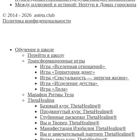
Между иллюзией и истиной: Нептун в Домах гороскопа
© 2014 - 2026 asteta.club
Политика конфиденциальности
Обучение в школе
Перейти в школу
Трансформационные игры
Игра «Вселенная отношений»
Игра «Территория денег»
Игра «Сексуальность — энергия жизни»
Игра «Исцеление детства»
Игра «Лила»
Марафон Ритмы Тела
ThetaHealing
Базовый курс ThetaHealing®
Продвинутый курс ThetaHealing®
Глубинные раскопки ThetaHealing®
Вы и Творец ThetaHealing®
Манифестация Изобилия ThetaHealing®
Вы и замечательный партнер ThetaHealing®
Ритмы тела курс ThetaHealing®