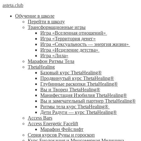
asteta.club
Обучение в школе
Перейти в школу
Трансформационные игры
Игра «Вселенная отношений»
Игра «Территория денег»
Игра «Сексуальность — энергия жизни»
Игра «Исцеление детства»
Игра «Лила»
Марафон Ритмы Тела
ThetaHealing
Базовый курс ThetaHealing®
Продвинутый курс ThetaHealing®
Глубинные раскопки ThetaHealing®
Вы и Творец ThetaHealing®
Манифестация Изобилия ThetaHealing®
Вы и замечательный партнер ThetaHealing®
Ритмы тела курс ThetaHealing®
Дети Радуги — курс ThetaHealing®
Access Bars
Access Energetic Facelift
Марафон Фейслифт
Серия курсов Руны и гороскоп
Курс Биолокация и Многомерная Медицина