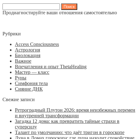
Найти:
Продиагностируйте ваши отношения самостоятельно
Рубрики
Access Consciousness
Астрология
Биолокация
Важное
Впечатления и опыт ThetaHealing
Мастер — класс
Руны
Симфония тела
Сияние ДНК
Свежие записи
Ретроградный Плутон 2026: время неизбежных перемен
и внутренней трансформации
Загадка 12 дома: как превратить тайные страхи в
суперсилу
Талант по умолчанию: что даёт тригон в гороскопе
Луна в Домах гороскопа: где душа находит спокойствие