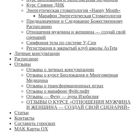
Курс Сияние ДНК
Энергетическая стоматология «Happy Mouth»
Марафон Энергетическая Cтоматология
Предназначение и Следование Божественному
Расписанию
Отношения мужчина и женщина — создай свой
сценарий
Симфония тела по системе У-Син
Регистрация в закрытый клуб школы AsTeta
Личные консультации
Расписание
Отзывы
Отзывы о личных консультациях
Отзывы о курсе Биолокация и Многомерная
Медицина
Отзывы о трансформационных играх
Отзывы о марафоне Фейслифт
Отзывы — Феху — руна Изобилия
ОТЗЫВЫ О КУРСЕ «ОТНОШЕНИЯ МУЖЧИНА
И ЖЕНЩИНА — СОЗДАЙ СВОЙ СЦЕНАРИЙ»
Статьи
Контакты
Составить гороскоп
МАК Карты OХ