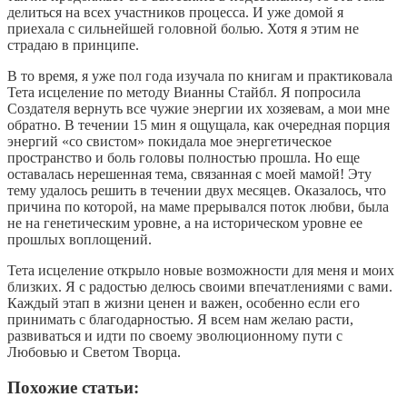
делиться на всех участников процесса. И уже домой я
приехала с сильнейшей головной болью. Хотя я этим не
страдаю в принципе.
В то время, я уже пол года изучала по книгам и практиковала
Тета исцеление по методу Вианны Стайбл. Я попросила
Создателя вернуть все чужие энергии их хозяевам, а мои мне
обратно. В течении 15 мин я ощущала, как очередная порция
энергий «со свистом» покидала мое энергетическое
пространство и боль головы полностью прошла. Но еще
оставалась нерешенная тема, связанная с моей мамой! Эту
тему удалось решить в течении двух месяцев. Оказалось, что
причина по которой, на маме прерывался поток любви, была
не на генетическим уровне, а на историческом уровне ее
прошлых воплощений.
Тета исцеление открыло новые возможности для меня и моих
близких. Я с радостью делюсь своими впечатлениями с вами.
Каждый этап в жизни ценен и важен, особенно если его
принимать с благодарностью. Я всем нам желаю расти,
развиваться и идти по своему эволюционному пути с
Любовью и Светом Творца.
Похожие статьи: