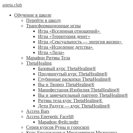
asteta.club
Обучение в школе
Перейти в школу
Трансформационные игры
Игра «Вселенная отношений»
Игра «Территория денег»
Игра «Сексуальность — энергия жизни»
Игра «Исцеление детства»
Игра «Лила»
Марафон Ритмы Тела
ThetaHealing
Базовый курс ThetaHealing®
Продвинутый курс ThetaHealing®
Глубинные раскопки ThetaHealing®
Вы и Творец ThetaHealing®
Манифестация Изобилия ThetaHealing®
Вы и замечательный партнер ThetaHealing®
Ритмы тела курс ThetaHealing®
Дети Радуги — курс ThetaHealing®
Access Bars
Access Energetic Facelift
Марафон Фейслифт
Серия курсов Руны и гороскоп
Курс Биолокация и Многомерная Медицина