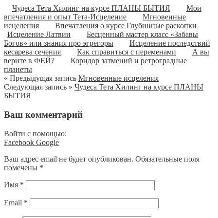
Чудеса Тета Хилинг на курсе ПЛАНЫ БЫТИЯ
Мои
впечатления и опыт Тета-Исцеление
Мгновенные
исцеления
Впечатления о курсе Глубинные раскопки
Исцеление Латвии
Бесценный мастер класс «Забавы
Богов» или знания про эгрегоры
Исцеление последствий
кесарева сечения
Как справиться с переменами
А вы
верите в ФЕЙ?
Коридор затмений и ретроградные
планеты
« Предыдущая запись
Мгновенные исцеления
Следующая запись »
Чудеса Тета Хилинг на курсе ПЛАНЫ
БЫТИЯ
Ваш комментарий
Войти с помощью:
Facebook
Google
Ваш адрес email не будет опубликован.
Обязательные поля
помечены
*
Имя
*
Email
*