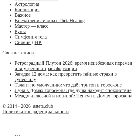
Астрология
Биолокация
Важное
Впечатления и опыт ThetaHealing
Мастер — класс
Руны
Симфония тела
Сияние ДНК
Свежие записи
Ретроградный Плутон 2026: время неизбежных перемен
и внутренней трансформации
Загадка 12 дома: как превратить тайные страхи в
суперсилу
Талант по умолчанию: что даёт тригон в гороскопе
Луна в Домах гороскопа: где душа находит спокойствие
Между иллюзией и истиной: Нептун в Домах гороскопа
© 2014 - 2026 asteta.club
Политика конфиденциальности