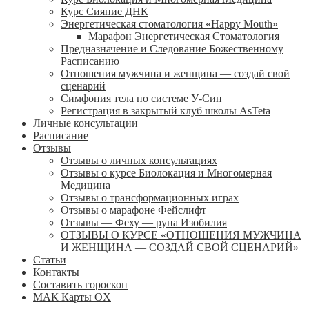
Курс Сияние ДНК
Энергетическая стоматология «Happy Mouth»
Марафон Энергетическая Cтоматология
Предназначение и Следование Божественному
Расписанию
Отношения мужчина и женщина — создай свой
сценарий
Симфония тела по системе У-Син
Регистрация в закрытый клуб школы AsTeta
Личные консультации
Расписание
Отзывы
Отзывы о личных консультациях
Отзывы о курсе Биолокация и Многомерная
Медицина
Отзывы о трансформационных играх
Отзывы о марафоне Фейслифт
Отзывы — Феху — руна Изобилия
ОТЗЫВЫ О КУРСЕ «ОТНОШЕНИЯ МУЖЧИНА
И ЖЕНЩИНА — СОЗДАЙ СВОЙ СЦЕНАРИЙ»
Статьи
Контакты
Составить гороскоп
МАК Карты OХ