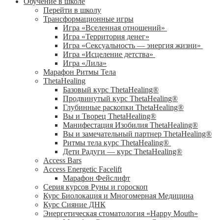
Обучение в школе
Перейти в школу
Трансформационные игры
Игра «Вселенная отношений»
Игра «Территория денег»
Игра «Сексуальность — энергия жизни»
Игра «Исцеление детства»
Игра «Лила»
Марафон Ритмы Тела
ThetaHealing
Базовый курс ThetaHealing®
Продвинутый курс ThetaHealing®
Глубинные раскопки ThetaHealing®
Вы и Творец ThetaHealing®
Манифестация Изобилия ThetaHealing®
Вы и замечательный партнер ThetaHealing®
Ритмы тела курс ThetaHealing®
Дети Радуги — курс ThetaHealing®
Access Bars
Access Energetic Facelift
Марафон Фейслифт
Серия курсов Руны и гороскоп
Курс Биолокация и Многомерная Медицина
Курс Сияние ДНК
Энергетическая стоматология «Happy Mouth»