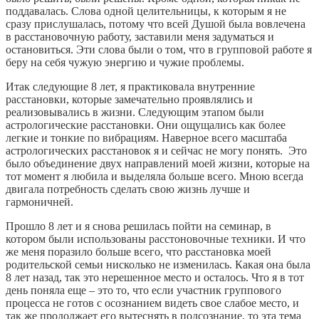
поддавалась. Слова одной целительницы, к которым я не
сразу прислушалась, потому что всей Душой была вовлечена
в расстановочную работу, заставили меня задуматься и
остановиться. Эти слова были о том, что в групповой работе я
беру на себя чужую энергию и чужие проблемы.
Итак следующие 8 лет, я практиковала внутренние
расстановки, которые замечательно проявлялись и
реализовывались в жизни. Следующим этапом были
астрологические расстановки. Они ощущались как более
легкие и тонкие по вибрациям. Наверное всего масштаба
астрологических расстановок я и сейчас не могу понять. Это
было объединение двух направлений моей жизни, которые на
тот момент я любила и выделяла больше всего. Мною всегда
двигала потребность сделать свою жизнь лучше и
гармоничней.
Прошло 8 лет и я снова решилась пойти на семинар, в
котором были использованы расстоновочные техники. И что
же меня поразило больше всего, что расстановка моей
родительской семьи нисколько не изменилась. Какая она была
8 лет назад, так это нерешенное место и осталось. Что я в тот
день поняла еще – это то, что если участник группового
процесса не готов с осознанием видеть свое слабое место, и
так же продолжает его вытеснять в подсознание, то эта тема